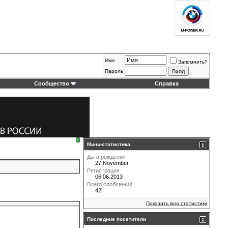
Имя
Запомнить?
Пароль
Сообщество
Справка
Мини-статистика
Дата рождения
27 November
Регистрация
06.06.2013
Всего сообщений
42
Показать всю статистику
Последние посетители