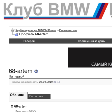
Клуб владельцев BMW M Power
>
Пользователи
Профиль 68-artem
Галерея
Сообщения за день
68-artem
На первой
Последняя активность:
26.09.2019
21:15
Обо мне
Статистика
О 68-artem
Имя или ФИО