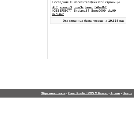
Последние 10 посетителя(ей) этой страницы:
ALT
aram m3
bmw3s
fanat
FANofM5
ICEBERG077
Snejana84
Spec9009
vkv99
вильямс
Эта страница была посещена
10,694
раз
Обратная связь
-
Сайт Клуба BMW M Power
-
Архив
-
Вверх