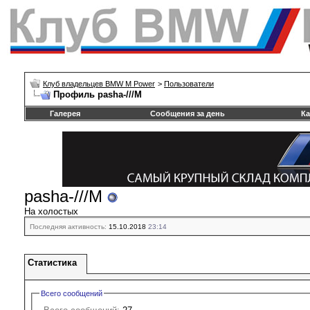
Клуб владельцев BMW M Power
>
Пользователи
Профиль pasha-///M
Галерея
Сообщения за день
Ка
pasha-///M
На холостых
Последняя активность:
15.10.2018
23:14
Статистика
Всего сообщений