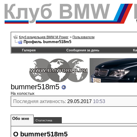
Клуб владельцев BMW M Power
>
Пользователи
Профиль bummer518m5
Галерея
Сообщения за день
Ка
bummer518m5
На холостых
Последняя активность:
29.05.2017
10:53
Обо мне
Статистика
О bummer518m5