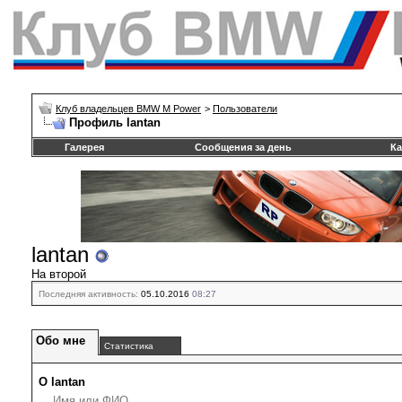
Клуб владельцев BMW M Power
>
Пользователи
Профиль lantan
Галерея
Сообщения за день
Ка
lantan
На второй
Последняя активность:
05.10.2016
08:27
Обо мне
Статистика
О lantan
Имя или ФИО