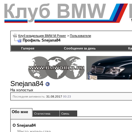
Клуб владельцев BMW M Power
>
Пользователи
Профиль Snejana84
Галерея
Сообщения за день
Ка
Snejana84
На холостых
Последняя активность:
31.08.2017
00:23
Обо мне
Статистика
Связь
О Snejana84
Место жительства