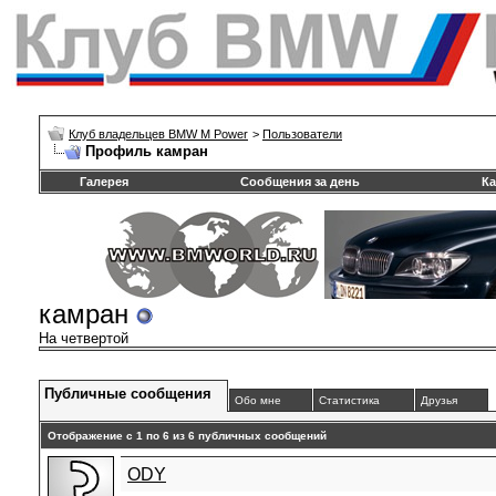
Клуб владельцев BMW M Power
>
Пользователи
Профиль камран
Галерея
Сообщения за день
Ка
камран
На четвертой
Публичные сообщения
Обо мне
Статистика
Друзья
Отображение с 1 по
6
из
6
публичных сообщений
ODY