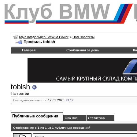
Клуб владельцев BMW M Power
>
Пользователи
Профиль tobish
Галерея
Сообщения за день
Ка
tobish
На третей
Последняя активность:
17.02.2020
13:12
Публичные сообщения
Обо мне
Статистика
Отображение с 1 по
1
из
1
публичных сообщений