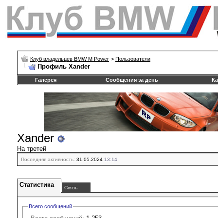
Клуб владельцев BMW M Power
>
Пользователи
Профиль Xander
Галерея
Сообщения за день
Ка
Xander
На третей
Последняя активность:
31.05.2024
13:14
Статистика
Связь
Всего сообщений