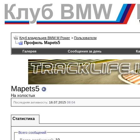
Клуб владельцев BMW M Power
>
Пользователи
Профиль Mapets5
Галерея
Сообщения за день
Ка
Mapets5
На холостых
Последняя активность:
16.07.2015
08:04
Статистика
Всего сообщений