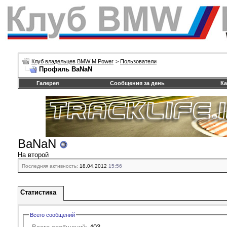
Клуб владельцев BMW M Power
>
Пользователи
Профиль BaNaN
Галерея
Сообщения за день
Ка
BaNaN
На второй
Последняя активность:
18.04.2012
15:56
Статистика
Всего сообщений