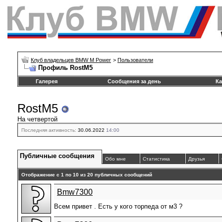
Клуб владельцев BMW M Power
>
Пользователи
Профиль RostM5
Галерея
Сообщения за день
Ка
RostM5
На четвертой
Последняя активность:
30.06.2022
14:00
Публичные сообщения
Обо мне
Статистика
Друзья
Отображение с 1 по
10
из
20
публичных сообщений
Bmw7300
Всем привет . Есть у кого торпеда от м3 ?