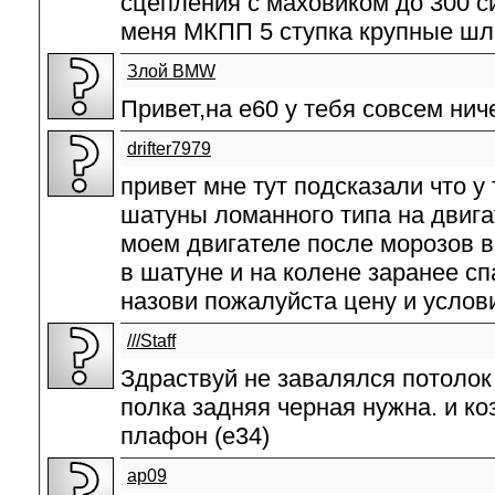
сцепления с маховиком до 300 сил
меня МКПП 5 ступка крупные шл
Злой BMW
Привет,на е60 у тебя совсем нич
drifter7979
привет мне тут подсказали что у
шатуны ломанного типа на двига
моем двигателе после морозов 
в шатуне и на колене заранее сп
назови пожалуйста цену и услов
///Staff
Здраствуй не завалялся потолок
полка задняя черная нужна. и к
плафон (e34)
ар09