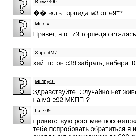
Bmw7300
�� есть торпеда м3 от е9*?
Mutniy
Привет, а от z3 торпеда осталас
ShpuntM7
хей. готов с38 забрать, набери.
Mutiny46
Здравствуйте. Случайно нет жив
на м3 е92 МКПП ?
halis09
приветствую рост мне посоветов
тебе попробовать обратиться я 