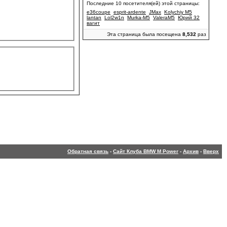
Последние 10 посетителя(ей) этой страницы:
e36coupe
esprit-ardente
JMax
Kolychiy M5
lantan
Lol2w1n
Murka-M5
ValeraM5
Юрий 32
вагит
Эта страница была посещена
8,532
раз
Обратная связь
-
Сайт Клуба BMW M Power
-
Архив
-
Вверх