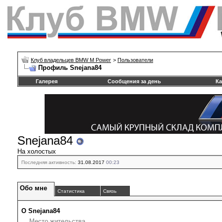
Клуб владельцев BMW M Power
>
Пользователи
Профиль Snejana84
Галерея
Сообщения за день
Ка
Snejana84
На холостых
Последняя активность:
31.08.2017
00:23
Обо мне
Статистика
Связь
О Snejana84
Место жительства