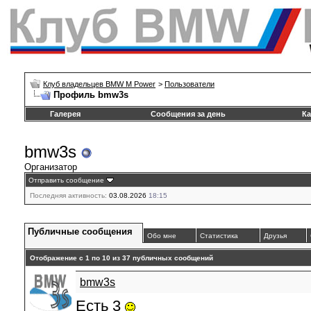
Клуб владельцев BMW M Power
>
Пользователи
Профиль bmw3s
Галерея
Сообщения за день
Ка
bmw3s
Организатор
Отправить сообщение
Последняя активность:
03.08.2026
18:15
Публичные сообщения
Обо мне
Статистика
Друзья
Отображение с 1 по
10
из
37
публичных сообщений
bmw3s
Есть 3