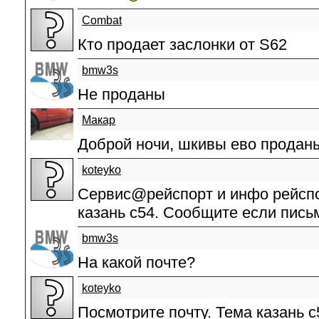
Combat
Кто продает заслонки от S62
bmw3s
Не проданы
Макар
Доброй ночи, шкивы ево продан
koteyko
Сервис@рейспорт и инфо рейспо
казань с54. Сообщите если пись
bmw3s
На какой почте?
koteyko
Посмотрите почту. Тема казань с