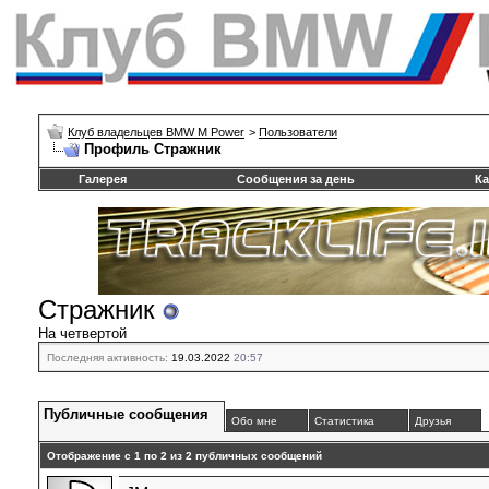
Клуб владельцев BMW M Power
>
Пользователи
Профиль Стражник
Галерея
Сообщения за день
Ка
Стражник
На четвертой
Последняя активность:
19.03.2022
20:57
Публичные сообщения
Обо мне
Статистика
Друзья
Отображение с 1 по
2
из
2
публичных сообщений