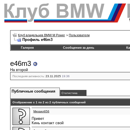
Клуб владельцев BMW M Power
>
Пользователи
Профиль e46m3
Галерея
Сообщения за день
Ка
e46m3
На второй
Последняя активность:
23.11.2025
19:36
Публичные сообщения
Статистика
Отображение с 1 по
2
из
2
публичных сообщений
Михаил656
Привет
Кинь контакт свой