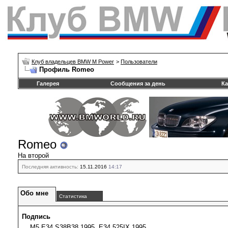
Клуб владельцев BMW M Power
>
Пользователи
Профиль Romeo
Галерея
Сообщения за день
Ка
Romeo
На второй
Последняя активность:
15.11.2016
14:17
Обо мне
Статистика
Подпись
M5 E34 S38B38 1995, Е34 525IX 1995