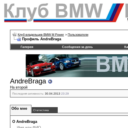
Клуб владельцев BMW M Power
>
Пользователи
Профиль AndreBraga
Галерея
Сообщения за день
Ка
AndreBraga
На второй
Последняя активность:
30.04.2013
23:29
Обо мне
Статистика
О AndreBraga
Имя или ФИО