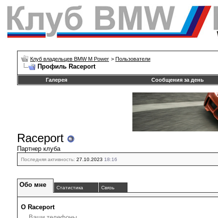
Клуб владельцев BMW M Power
>
Пользователи
Профиль Raceport
Галерея
Сообщения за день
Raceport
Партнер клуба
Последняя активность:
27.10.2023
18:16
Обо мне
Статистика
Связь
О Raceport
Ваши телефоны