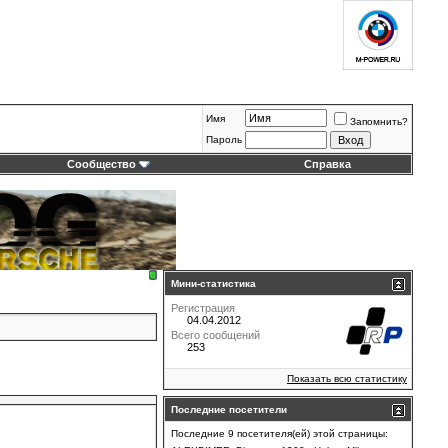
Имя
Запомнить?
Пароль
Сообщество
Справка
Мини-статистика
Регистрация
04.04.2012
Всего сообщений
253
Показать всю статистику
Последние посетители
Последние 9 посетителя(ей) этой страницы: