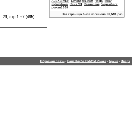
ALEXBIMER
Dimongsx1300r
Helga
Milov
mylastdawn
Саня М3
Станислав
Черембасс
роман1999
Эта страница была посещена
96,591
раз
29, стр.1 +7 (495)
Обратная связь
-
Сайт Клуба BMW M Power
-
Архив
-
Вверх