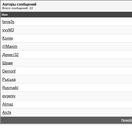
Авторы сообщений
Всего сообщений: 22
Имя
bmw3s
vvvM3
Колек
///Maxim
Денис/32
Шрам
Demonf
Рыська
Rusmaikl
evgeniy
Almaz
Archi
Перейт