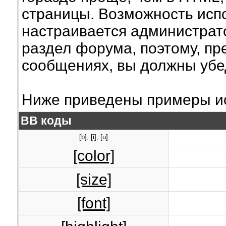
страницы. Возможность исп
настраивается администрат
раздел форума, поэтому, пр
сообщениях, вы должны убе
Ниже приведены примеры ис
BB коды
[b]
,
[i]
,
[u]
[color]
[size]
[font]