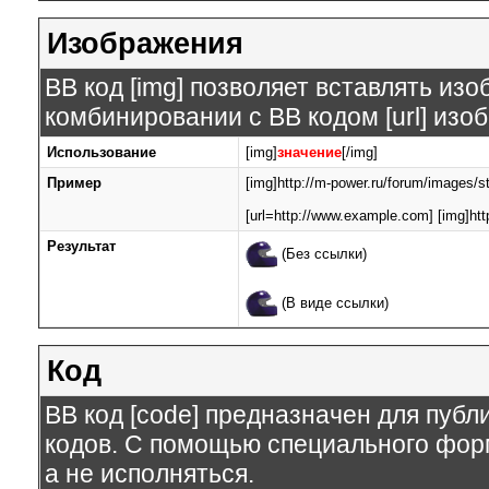
Изображения
BB код [img] позволяет вставлять из
комбинировании с BB кодом [url] изо
Использование
[img]
значение
[/img]
Пример
[img]http://m-power.ru/forum/images/s
[url=http://www.example.com] [img]htt
Результат
(Без ссылки)
(В виде ссылки)
Код
BB код [code] предназначен для пуб
кодов. С помощью специального форм
а не исполняться.