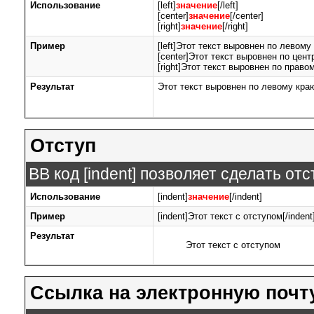
Использование
[left]
значение
[/left]
[center]
значение
[/center]
[right]
значение
[/right]
Пример
[left]Этот текст выровнен по левому к
[center]Этот текст выровнен по центр
[right]Этот текст выровнен по правом
Результат
Этот текст выровнен по левому кра
Отступ
BB код [indent] позволяет сделать отс
Использование
[indent]
значение
[/indent]
Пример
[indent]Этот текст с отступом[/indent
Результат
Этот текст с отступом
Ссылка на электронную почт