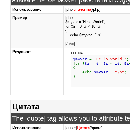
языка PHP, он может работать и с др
Использование
[php]
значение
[/php]
Пример
[php]
$myvar = 'Hello World!';
for ($
i = 0; $i < 10; $i++)
{
echo $myvar . "\n";
}
[/php]
Результат
PHP код:
$myvar
=
'Hello World!'
;
for (
$i
=
0
;
$i
<
10
;
$i
{
echo
$myvar
.
"\n"
;
}
Цитата
The [quote] tag allows you to attribute 
Использование
[quote]
Цитата
[/quote]