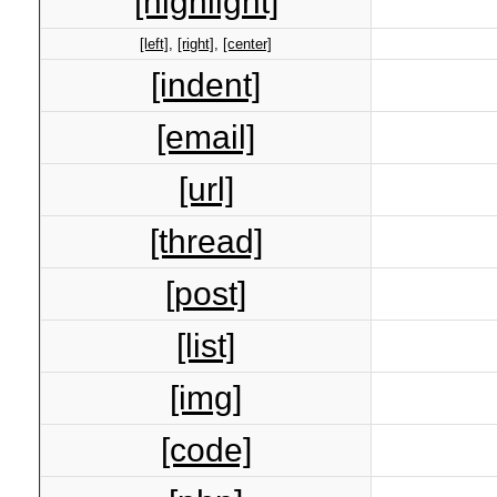
[highlight]
[left]
,
[right]
,
[center]
[indent]
[email]
[url]
[thread]
[post]
[list]
[img]
[code]