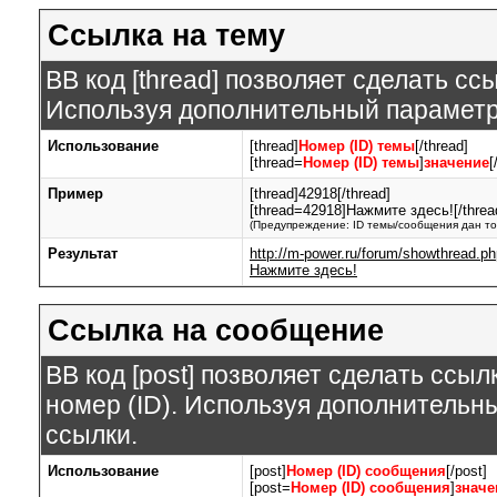
Ссылка на тему
BB код [thread] позволяет сделать ссы
Используя дополнительный параметр,
Использование
[thread]
Номер (ID) темы
[/thread]
[thread=
Номер (ID) темы
]
значение
[
Пример
[thread]42918[/thread]
[thread=42918]Нажмите здесь![/threa
(Предупреждение: ID темы/сообщения дан то
Результат
http://m-power.ru/forum/showthread.p
Нажмите здесь!
Ссылка на сообщение
BB код [post] позволяет сделать ссы
номер (ID). Используя дополнительн
ссылки.
Использование
[post]
Номер (ID) сообщения
[/post]
[post=
Номер (ID) сообщения
]
значе