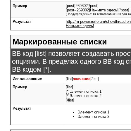
Пример
[post]269302[/post]
[post=269302]Нажмите здесь![/post]
(Предупреждение: ID темы/сообщения дан то
Результат
http://m-power.ru/forum/showthread.
Нажмите здесь!
Маркированные списки
BB код [list] позволяет создавать п
опциями. В пределах одного BB код 
BB кодом [*].
Использование
[list]
значение
[/list]
Пример
[list]
[*]Элемент списка 1
[*]Элемент списка 2
[/list]
Результат
Элемент списка 1
Элемент списка 2