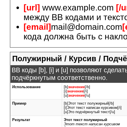
[url]
www.example.com
[/u
между BB кодами и текст
[email]
mail@domain.com
[
кода должна быть с накло
Полужирный / Курсив / Подч
BB коды [b], [i] и [u] позволяют сдел
подчёркнутым соответственно.
Использование
[b]
значение
[/b]
[i]
значение
[/i]
[u]
значение
[/u]
Пример
[b]Этот текст полужирный[/b]
[i]Этот текст написан курсивом[/i]
[u]Это подчёркнутый текст[/u]
Результат
Этот текст полужирный
Этот текст написан курсивом