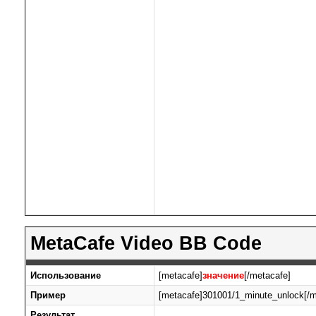
MetaCafe Video BB Code
Использование
[metacafe]
значение
[/metacafe]
Пример
[metacafe]301001/1_minute_unlock[/m
Результат