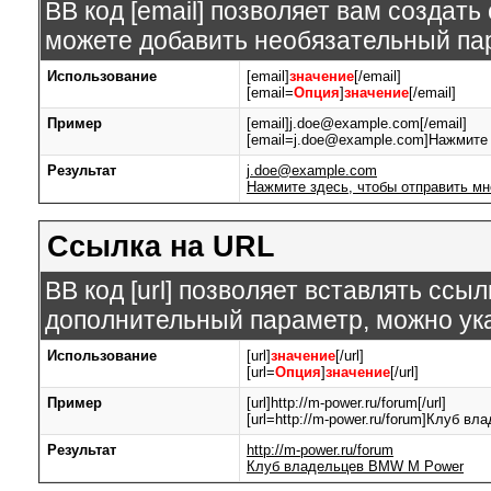
BB код [email] позволяет вам создат
можете добавить необязательный пар
Использование
[email]
значение
[/email]
[email=
Опция
]
значение
[/email]
Пример
[email]j.doe@example.com[/email]
[email=j.doe@example.com]Нажмите 
Результат
j.doe@example.com
Нажмите здесь, чтобы отправить мн
Ссылка на URL
BB код [url] позволяет вставлять сс
дополнительный параметр, можно ука
Использование
[url]
значение
[/url]
[url=
Опция
]
значение
[/url]
Пример
[url]http://m-power.ru/forum[/url]
[url=http://m-power.ru/forum]Клуб в
Результат
http://m-power.ru/forum
Клуб владельцев BMW M Power