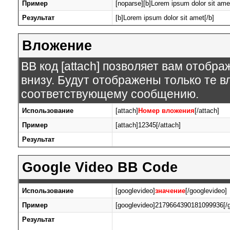
Пример
[noparse][b]Lorem ipsum dolor sit amet
Результат
[b]Lorem ipsum dolor sit amet[/b]
Вложение
BB код [attach] позволяет вам отобр
внизу. Будут отображены только те 
соответствующему сообщению.
Использование
[attach]
Номер вложения
[/attach]
Пример
[attach]12345[/attach]
Результат
Google Video BB Code
Использование
[googlevideo]
значение
[/googlevideo]
Пример
[googlevideo]2179664390181099936[/g
Результат