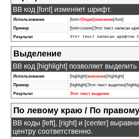
BB код [font] изменяет шрифт.
Использование
[font=
Опция
]
значение
[/font]
Пример
[font=courier]Этот текст написан шри
Результат
Этот текст написан шрифтом 
Выделение
BB код [highlight] позволяет выделить
Использование
[highlight]
значение
[/highlight]
Пример
[highlight]Этот текст выделен[/highlig
Результат
Этот текст выделен
По левому краю / По правому
BB коды [left], [right] и [center] выр
центру соответственно.