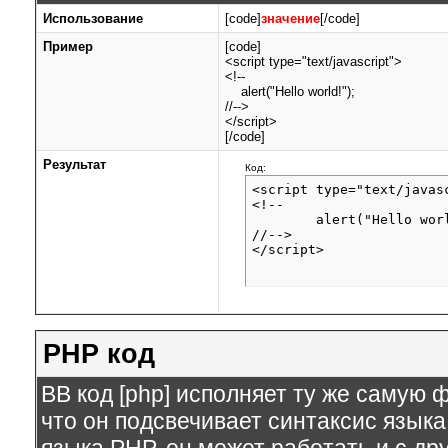
Использование
[code]
значение
[/code]
Пример
[code]
<script type="text/javascript">
<!--
alert("Hello world!");
//-->
</script>
[/code]
Результат
Код:
<script type="text/javasc
<!--

	alert("Hello world!");

//-->

</script>
PHP код
BB код [php] исполняет ту же самую ф
что он подсвечивает синтаксис языка