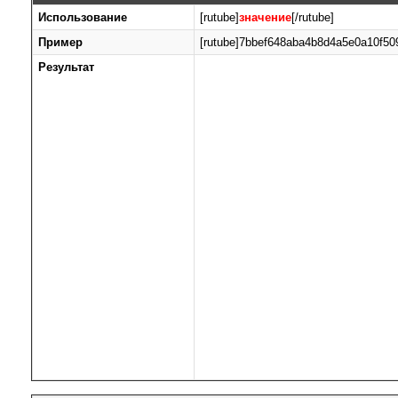
Использование
[rutube]
значение
[/rutube]
Пример
[rutube]7bbef648aba4b8d4a5e0a10f509
Результат