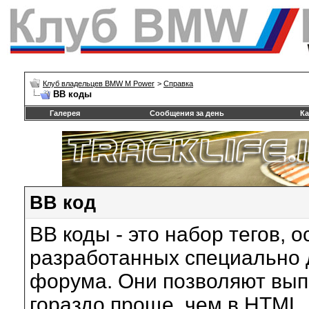
Клуб владельцев BMW M Power
>
Справка
BB коды
Галерея
Сообщения за день
Ка
BB код
BB коды - это набор тегов, 
разработанных специально 
форума. Они позволяют вып
гораздо проще, чем в HTML,