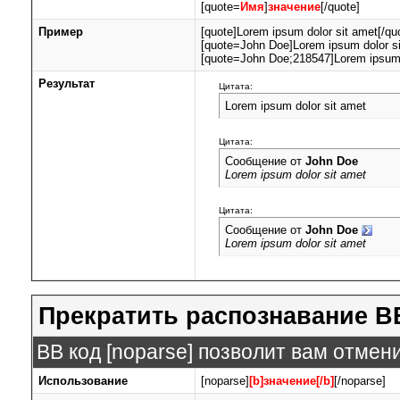
[quote=
Имя
]
значение
[/quote]
Пример
[quote]Lorem ipsum dolor sit amet[/qu
[quote=John Doe]Lorem ipsum dolor si
[quote=John Doe;218547]Lorem ipsum d
Результат
Цитата:
Lorem ipsum dolor sit amet
Цитата:
Сообщение от
John Doe
Lorem ipsum dolor sit amet
Цитата:
Сообщение от
John Doe
Lorem ipsum dolor sit amet
Прекратить распознавание B
BB код [noparse] позволит вам отмен
Использование
[noparse]
[b]значение[/b]
[/noparse]