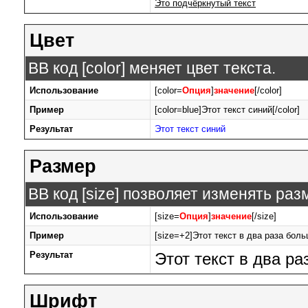
Это подчёркнутый текст
Цвет
BB код [color] меняет цвет текста.
Использование
[color=
Опция
]
значение
[/color]
Пример
[color=blue]Этот текст синий[/color]
Результат
Этот текст синий
Размер
BB код [size] позволяет изменять ра
Использование
[size=
Опция
]
значение
[/size]
Пример
[size=+2]Этот текст в два раза боль
Результат
Этот текст в два р
Шрифт