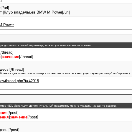
[/url]
orum]Клуб владельцев BMW M Power[/url]
M Power
льзуя дополнительный параметр, можно указать название ссылки.
[/thread]
ы
]
значение
[/thread]
есь![/thread]
бщения дан только как пример и может не ссылаться на существующую тему/сообщение.)
showthread.php?t=42918
номер (ID). Используя дополнительный параметр, можно указать название ссылки.
ения
[/post]
щения
]
значение
[/post]
есь![/post]