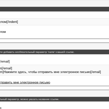
упом[/indent]
упом
ете добавить необязательный параметр 'name' к вашей ссылке.
[/email]
[/email]
om]Нажмите здесь, чтобы отправить мне электронное письмо[/email]
тправить мне электронное письмо
ельный параметр, можно указать название ссылки.
l]