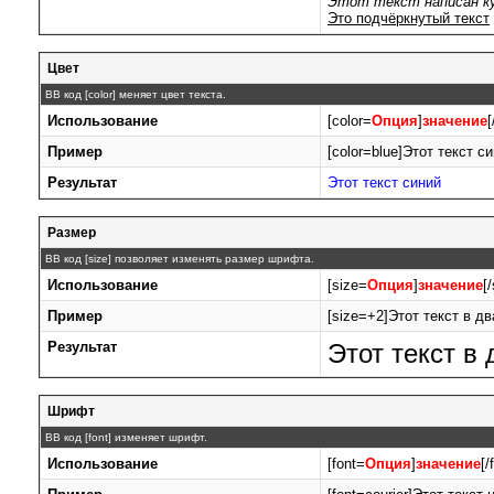
Этот текст написан к
Это подчёркнутый текст
Цвет
BB код [color] меняет цвет текста.
Использование
[color=
Опция
]
значение
[
Пример
[color=blue]Этот текст си
Результат
Этот текст синий
Размер
BB код [size] позволяет изменять размер шрифта.
Использование
[size=
Опция
]
значение
[
Пример
[size=+2]Этот текст в д
Результат
Этот текст в
Шрифт
BB код [font] изменяет шрифт.
Использование
[font=
Опция
]
значение
[/