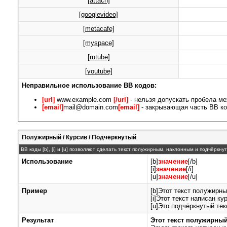
[attach]
[googlevideo]
[metacafe]
[myspace]
[rutube]
[youtube]
Неправильное использование BB кодов:
[url]
www.example.com
[/url]
- нельзя допускать пробела ме
[email]
mail@domain.com
[email]
- закрывающая часть BB ко
Полужирный / Курсив / Подчёркнутый
BB коды [b], [i] и [u] позволяют сделать текст полужирным, наклонным и подчёркн
Использование
[b]
значение
[/b]
[i]
значение
[/i]
[u]
значение
[/u]
Пример
[b]Этот текст полужирны
[i]Этот текст написан кур
[u]Это подчёркнутый текс
Результат
Этот текст полужирны