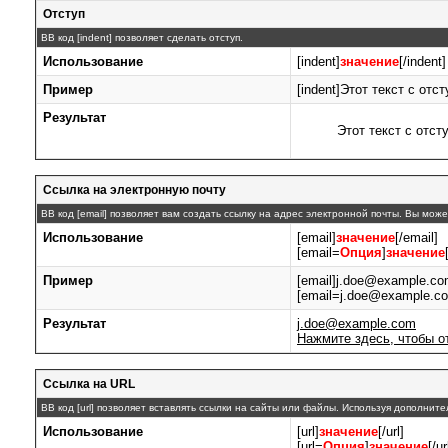
Отступ
BB код [indent] позволяет сделать отступ.
Использование
[indent]
значение
[/indent]
Пример
[indent]Этот текст с отст
Результат
Этот текст с отст
Ссылка на электронную почту
BB код [email] позволяет вам создать ссылку на адрес электронной почты. Вы мож
Использование
[email]
значение
[/email]
[email=
Опция
]
значение
Пример
[email]j.doe@example.com
[email=j.doe@example.c
Результат
j.doe@example.com
Нажмите здесь, чтобы о
Ссылка на URL
BB код [url] позволяет вставлять ссылки на сайты или файлы. Используя дополнит
Использование
[url]
значение
[/url]
[url=
Опция
]
значение
[/ur