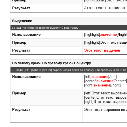
Пример
[font=courier]Этот текст
Результат
Этот текст написан
Выделение
BB код [highlight] позволяет выделить ваш текст.
Использование
[highlight]
значение
[/highl
Пример
[highlight]Этот текст выде
Результат
Этот текст выделен
По левому краю / По правому краю / По центру
BB коды [left], [right] и [center] выравнивают текст по левому или правому краю и п
Использование
[left]
значение
[/left]
[center]
значение
[/center]
[right]
значение
[/right]
Пример
[left]Этот текст выровнен
[center]Этот текст выров
[right]Этот текст выровн
Результат
Этот текст выровнен по