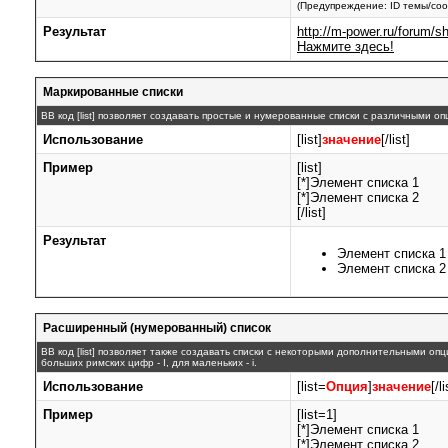
(Предупреждение: ID темы/соо
Результат
http://m-power.ru/forum
Нажмите здесь!
Маркированные списки
BB код [list] позволяет создавать простые и нумерованные списки с различными о
Использование
[list]
значение
[/list]
Пример
[list]
[*]Элемент списка 1
[*]Элемент списка 2
[/list]
Результат
Элемент списка 1
Элемент списка 2
Расширенный (нумерованный) список
BB код [list] позволяет также создавать списки с некоторыми дополнительными оп
больших римских цифр - I, для маленьких - i.
Использование
[list=
Опция
]
значение
[/li
Пример
[list=1]
[*]Элемент списка 1
[*]Элемент списка 2