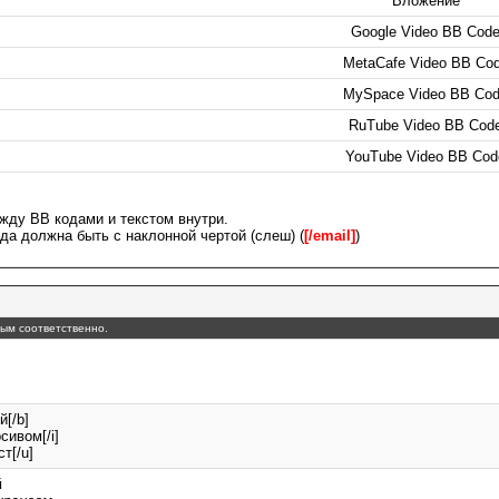
Вложение
Google Video BB Cod
MetaCafe Video BB Co
MySpace Video BB Co
RuTube Video BB Cod
YouTube Video BB Cod
жду BB кодами и текстом внутри.
да должна быть с наклонной чертой (слеш) (
[/email]
)
утым соответственно.
й[/b]
сивом[/i]
т[/u]
й