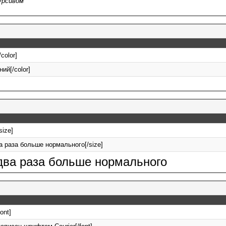
урсивом
/color]
ний[/color]
/size]
ва раза больше нормального[/size]
 два раза больше нормального
font]