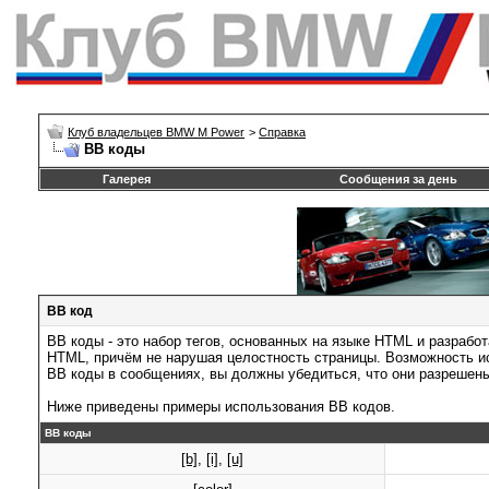
Клуб владельцев BMW M Power
>
Справка
BB коды
Галерея
Сообщения за день
BB код
BB коды - это набор тегов, основанных на языке HTML и разраб
HTML, причём не нарушая целостность страницы. Возможность и
BB коды в сообщениях, вы должны убедиться, что они разрешен
Ниже приведены примеры использования BB кодов.
BB коды
[b]
,
[i]
,
[u]