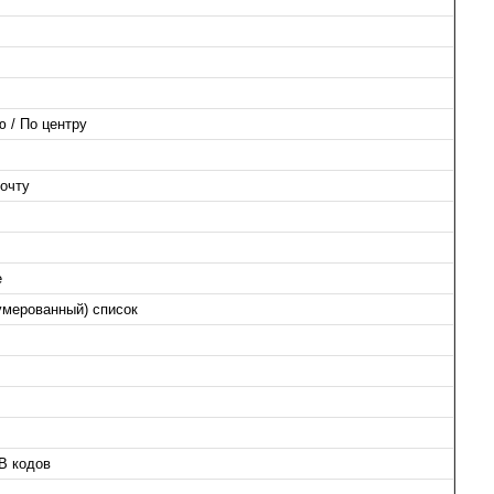
 / По центру
очту
е
умерованный) список
B кодов