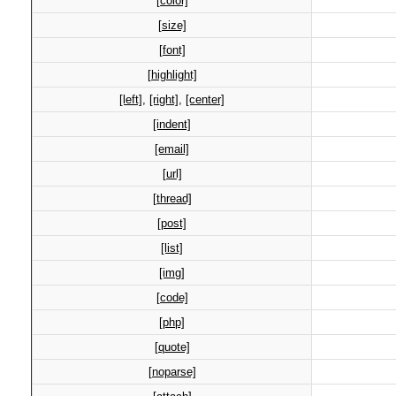
[color]
[size]
[font]
[highlight]
[left]
,
[right]
,
[center]
[indent]
[email]
[url]
[thread]
[post]
[list]
[img]
[code]
[php]
[quote]
[noparse]