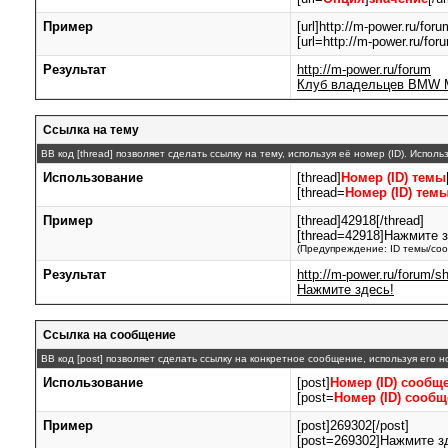
Пример
[url]http://m-power.ru/forum
[url=http://m-power.ru/f
Результат
http://m-power.ru/forum
Клуб владельцев BMW 
Ссылка на тему
BB код [thread] позволяет сделать ссылку на тему, используя её номер (ID). Испо
Использование
[thread]
Номер (ID) темы
[thread=
Номер (ID) тем
Пример
[thread]42918[/thread]
[thread=42918]Нажмите зд
(Предупреждение: ID темы/соо
Результат
http://m-power.ru/forum/
Нажмите здесь!
Ссылка на сообщение
BB код [post] позволяет сделать ссылку на конкретное сообщение, используя его 
Использование
[post]
Номер (ID) сообщ
[post=
Номер (ID) сооб
Пример
[post]269302[/post]
[post=269302]Нажмите зд