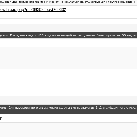
бщения дан только как пример и может не ссылаться на существующую тему/сообщение.)
/showthread.php?p=269302#post269302
пциями. В пределах одного BB код списка каждый маркер должен быть определен BB кодом [
циями. Для нумерованного списка опция должна иметь значение 1. Для алфавитного списка 
st]