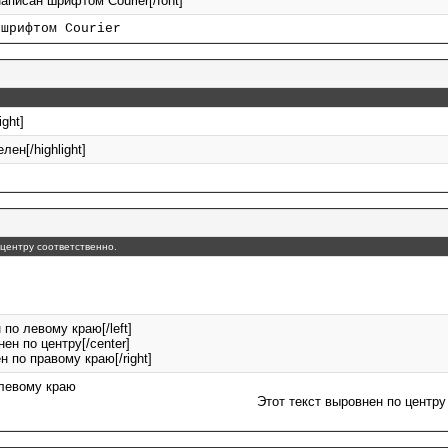
 написан шрифтом Courier[/font]
 шрифтом Courier
ight]
лен[/highlight]
о центру соответственно.
 по левому краю[/left]
нен по центру[/center]
ен по правому краю[/right]
 левому краю
Этот текст выровнен по центру