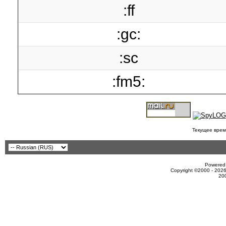
:ff
:gc:
:sc
:fm5:
Текущее врем
Powered 
Copyright ©2000 - 2026
20