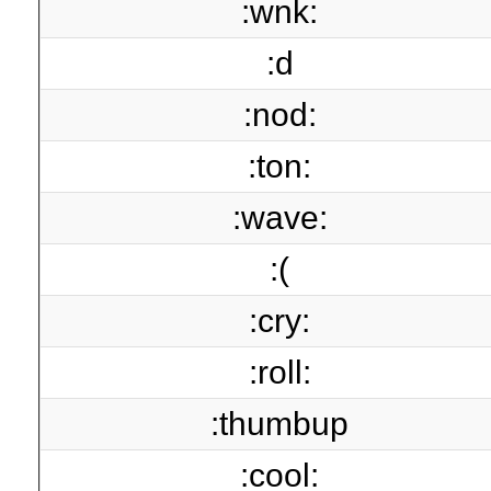
:wnk:
:d
:nod:
:ton:
:wave:
:(
:cry:
:roll:
:thumbup
:cool: