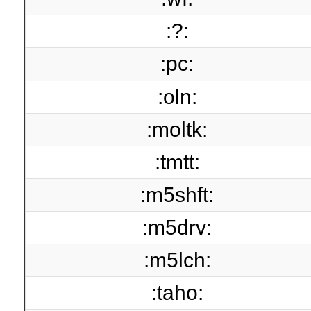
:?:
:pc:
:oln:
:moltk:
:tmtt:
:m5shft:
:m5drv:
:m5lch:
:taho: