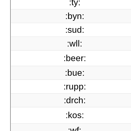
:ty:
:byn:
:sud:
:wll:
:beer:
:bue:
:rupp:
:drch:
:kos:
:wf: