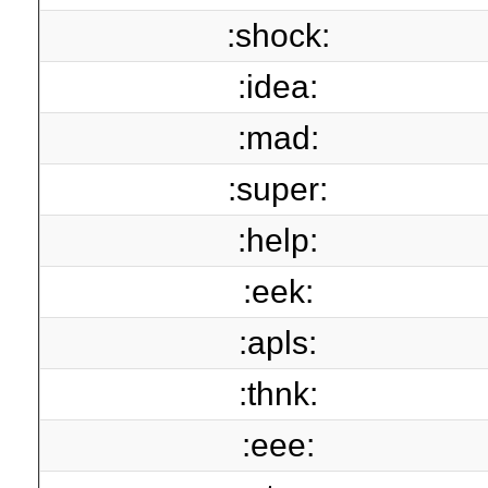
:shock:
:idea:
:mad:
:super:
:help:
:eek:
:apls:
:thnk:
:eee: