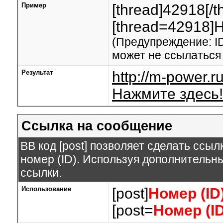
Пример
[thread]42918[/t
[thread=42918]Н
(Предупреждение: I
может не ссылаться
Результат
http://m-power.
Нажмите здесь!
Ссылка на сообщение
BB код [post] позволяет сделать ссы
номер (ID). Используя дополнительн
ссылки.
Использование
[post]
Номер (ID
[post=
Номер (I