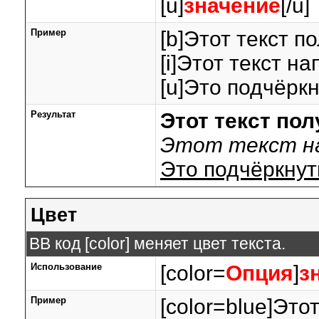
[u]
значение
[/u]
Пример
[b]Этот текст п
[i]Этот текст на
[u]Это подчёркн
Результат
Этот текст по
Этот текст на
Это подчёркнут
Цвет
BB код [color] меняет цвет текста.
Использование
[color=
Опция
]
з
Пример
[color=blue]Этот