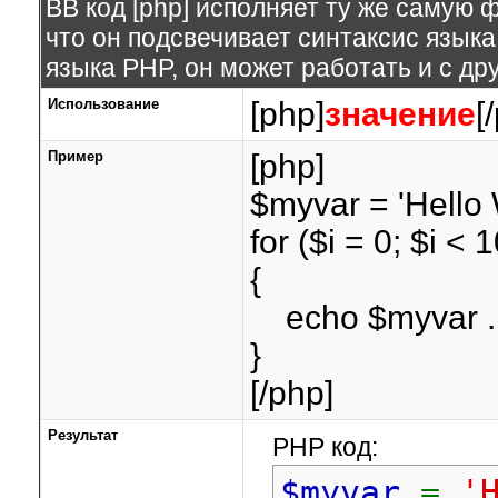
BB код [php] исполняет ту же самую ф
что он подсвечивает синтаксис языка
языка PHP, он может работать и с др
Использование
[php]
значение
[
Пример
[php]
$myvar = 'Hello 
for ($
i = 0; $i < 
{
echo $myvar . 
}
[/php]
Результат
PHP код:
$myvar
=
'