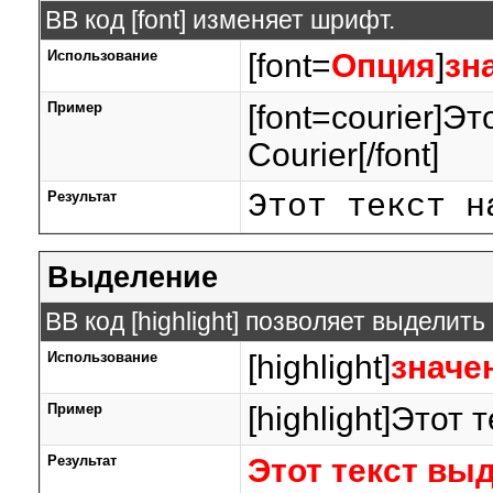
BB код [font] изменяет шрифт.
Использование
[font=
Опция
]
зн
Пример
[font=courier]Э
Courier[/font]
Результат
Этот текст н
Выделение
BB код [highlight] позволяет выделить
Использование
[highlight]
значе
Пример
[highlight]Этот 
Результат
Этот текст вы