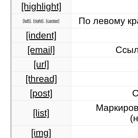
[highlight]
По левому кр
[left]
,
[right]
,
[center]
[indent]
[email]
Ссыл
[url]
[thread]
[post]
С
Маркиров
[list]
(
[img]