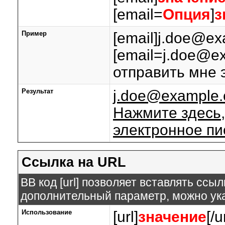
[email=
Опция
]
з
Пример
[email]j.doe@ex
[email=j.doe@e
отправить мне 
Результат
j.doe@example
Нажмите здесь,
электронное п
Ссылка на URL
BB код [url] позволяет вставлять сс
дополнительный параметр, можно ука
Использование
[url]
значение
[/u