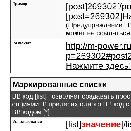
Пример
[post]269302[/po
[post=269302]На
(Предупреждение: I
может не ссылаться
Результат
http://m-power.
p=269302#post
Нажмите здесь!
Маркированные списки
BB код [list] позволяет создавать п
опциями. В пределах одного BB код 
BB кодом [*].
Использование
[list]
значение
[/l