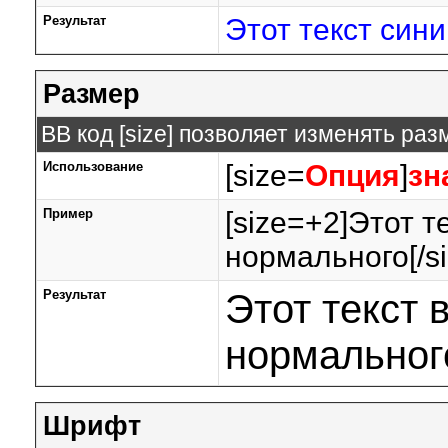
Результат
Этот текст син
Размер
BB код [size] позволяет изменять ра
Использование
[size=
Опция
]
зн
Пример
[size=+2]Этот т
нормального[/si
Результат
Этот текст 
нормальног
Шрифт