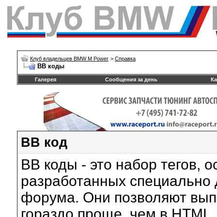
Клуб владельцев BMW M Power
>
Справка
BB коды
Галерея
Сообщения за день
Ка
BB код
BB коды - это набор тегов, 
разработанных специально 
форума. Они позволяют вып
гораздо проще, чем в HTML,