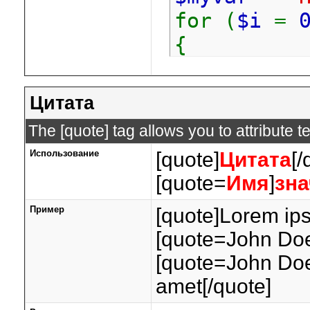
for (
$i
=
{
echo
$
}
Цитата
The [quote] tag allows you to attribute 
Использование
[quote]
Цитата
[/
[quote=
Имя
]
зна
Пример
[quote]Lorem ips
[quote=John Doe
[quote=John Doe
amet[/quote]