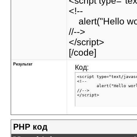
<script type="tex
<!--
alert("Hello wor
//-->
</script>
[/code]
Результат
Код:
<script type="text/javasc
<!--

	alert("Hello world!");

//-->

</script>
PHP код