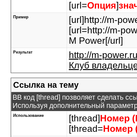
[url=
Опция
]
зна
Пример
[url]http://m-powe
[url=http://m-p
M Power[/url]
Результат
http://m-power.r
Клуб владельц
Ссылка на тему
BB код [thread] позволяет сделать ссы
Используя дополнительный параметр,
Использование
[thread]
Номер (
[thread=
Номер 