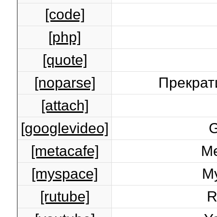
[code]
[php]
[quote]
[noparse]
Прекрат
[attach]
[googlevideo]
G
[metacafe]
Me
[myspace]
M
[rutube]
R