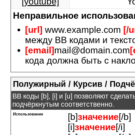
[youtube]
Y
Неправильное использова
[url]
www.example.com
[/u
между BB кодами и текст
[email]
mail@domain.com
[
кода должна быть с накло
Полужирный / Курсив / Подч
BB коды [b], [i] и [u] позволяют сдел
подчёркнутым соответственно.
Использование
[b]
значение
[/b]
[i]
значение
[/i]