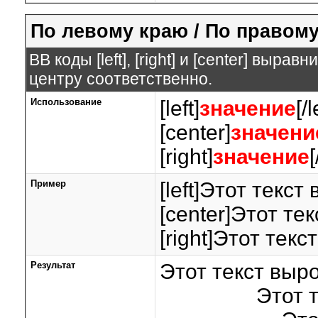
По левому краю / По правому
BB коды [left], [right] и [center] выр
центру соответственно.
Использование
[left]
значение
[/l
[center]
значени
[right]
значение
[
Пример
[left]Этот текст
[center]Этот те
[right]Этот тек
Результат
Этот текст выр
Этот 