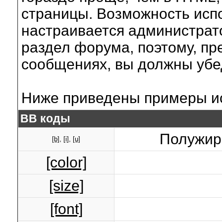
страницы. Возможность исп
настраивается администрат
раздел форума, поэтому, пр
сообщениях, вы должны убе
Ниже приведены примеры ис
BB коды
Полужирн
[b]
,
[i]
,
[u]
[color]
[size]
[font]