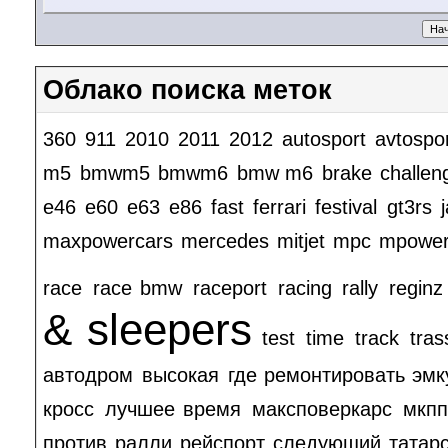
Облако поиска меток
360
911
2010
2011
2012
autosport
avtospo
m5
bmwm5
bmwm6
bmw m6
brake
challen
e46
e60
e63
e86
fast
ferrari
festival
gt3rs
maxpowercars
mercedes
mitjet
mpc
mpowe
race
race bmw
raceport
racing
rally
reginz
& sleepers
test
time
track
tras
автодром
высокая
где ремонтировать эмк
кросс
лучшее время
максповеркарс
мкпп
против
ралли
рейспорт
следующий
татар