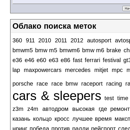
Облако поиска меток
360
911
2010
2011
2012
autosport
avtos
bmwm5
bmw m5
bmwm6
bmw m6
brake
ch
e36
e46
e60
e63
e86
fast
ferrari
festival
gt
lap
maxpowercars
mercedes
mitjet
mpc
m
porsche
race
race bmw
raceport
racing
ra
cars & sleepers
test
time
z3m
z4m
автодром
высокая
где ремонт
казань
кольцо
кросс
лучшее время
макс
нринг
победа
против
ралли
рейспорт
сле