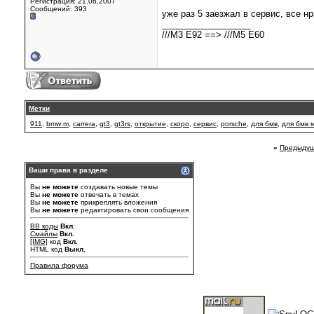
Регистрация: 21.06.2007
Сообщений: 393
уже раз 5 заезжал в сервис, все н
__________________
///M3 E92 ==> ///M5 E60
Метки
911
,
bmw m
,
carrera
,
gt3
,
gt3rs
,
открытие
,
скоро
,
сервис
,
porsche
,
для бмв
,
для бмв 
«
Предыдущ
Ваши права в разделе
Вы
не можете
создавать новые темы
Вы
не можете
отвечать в темах
Вы
не можете
прикреплять вложения
Вы
не можете
редактировать свои сообщения
BB коды
Вкл.
Смайлы
Вкл.
[IMG]
код
Вкл.
HTML код
Выкл.
Правила форума