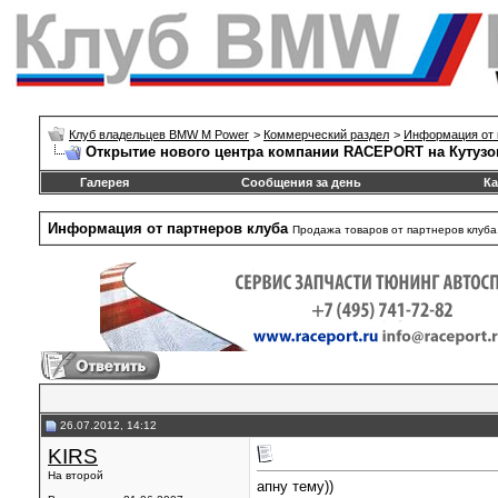
Клуб владельцев BMW M Power
>
Коммерческий раздел
>
Информация от 
Открытие нового центра компании RACEPORT на Кутузо
Галерея
Сообщения за день
Ка
Информация от партнеров клуба
Продажа товаров от партнеров клуба.
26.07.2012, 14:12
KIRS
На второй
апну тему))