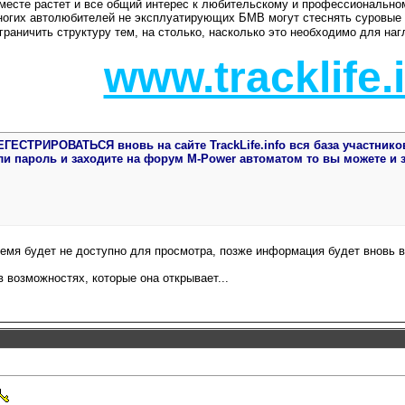
вместе растет и все общий интерес к любительскому и профессионально
 многих автолюбителей не эксплуатирующих БМВ могут стеснять суровы
граничить структуру тем, на столько, насколько это необходимо для на
www.tracklife.
ЕСТРИРОВАТЬСЯ вновь на сайте TrackLife.info вся база участнико
и пароль и заходите на форум M-Power автоматом то вы можете и зде
ремя будет не доступно для просмотра, позже информация будет вновь в
 возможностях, которые она открывает...