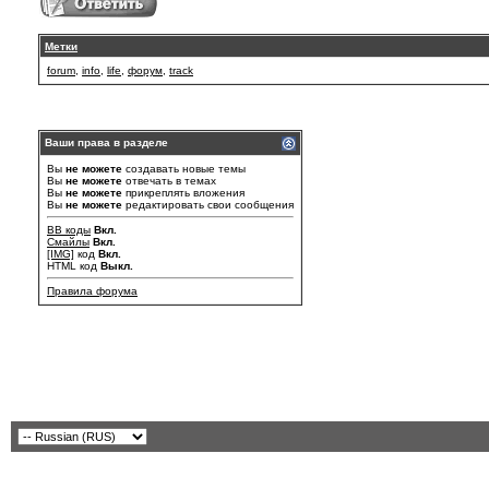
Метки
forum
,
info
,
life
,
форум
,
track
Ваши права в разделе
Вы
не можете
создавать новые темы
Вы
не можете
отвечать в темах
Вы
не можете
прикреплять вложения
Вы
не можете
редактировать свои сообщения
BB коды
Вкл.
Смайлы
Вкл.
[IMG]
код
Вкл.
HTML код
Выкл.
Правила форума