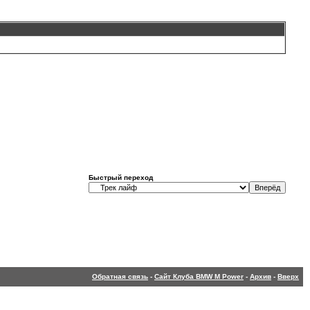
Быстрый переход
Обратная связь
-
Сайт Клуба BMW M Power
-
Архив
-
Вверх