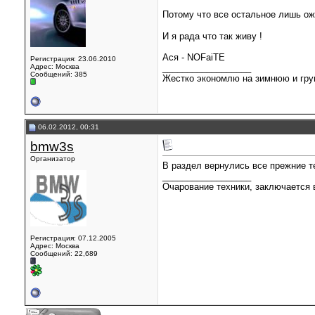
Потому что все остальное лишь о
И я рада что так живу !
Ася - NOFaiTE
Регистрация: 23.06.2010
Адрес: Москва
__________________
Сообщений: 385
Жестко экономлю на зимнюю и гру
06.02.2012, 00:31
bmw3s
Организатор
В раздел вернулись все прежние 
__________________
Очарование техники, заключается в
Регистрация: 07.12.2005
Адрес: Москва
Сообщений: 22,689