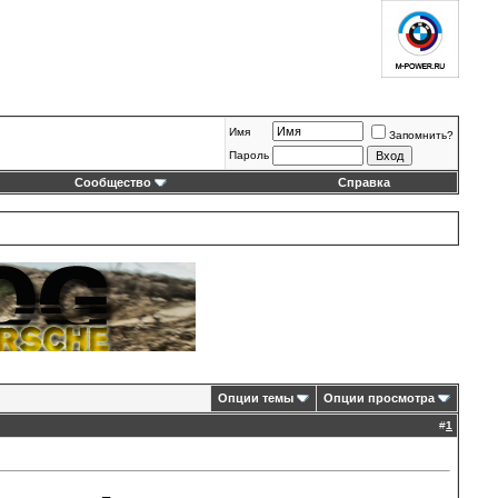
Имя
Запомнить?
Пароль
Сообщество
Справка
Опции темы
Опции просмотра
#
1