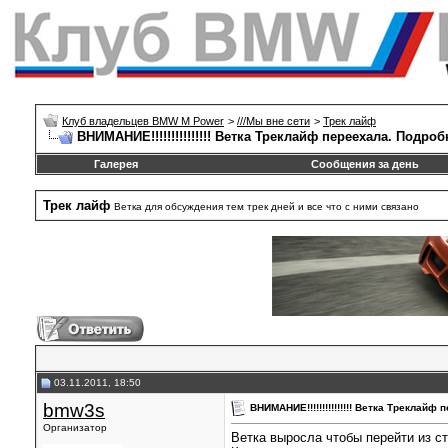
Клуб владельцев BMW M Power
>
///Mы вне сети
>
Трек лайф
ВНИМАНИЕ!!!!!!!!!!!!!!! Ветка Треклайф переехала. Подроб
Галерея
Сообщения за день
Трек лайф
Ветка для обсуждения тем трек дней и все что с ними связано
03.11.2011, 18:50
bmw3s
ВНИМАНИЕ!!!!!!!!!!!!!!! Ветка Треклайф
Организатор
Ветка выросла чтобы перейти из с