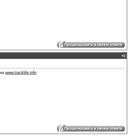
#
3
 на
www.tracklife.info