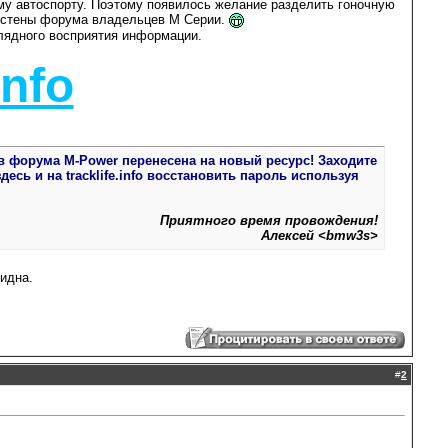
му автоспорту. Поэтому появилось желание разделить гоночную
е стены форума владельцев М Серии.
глядного восприятия информации.
info
в форума M-Power перенесена на новый ресурс! Заходите
сь и на tracklife.info восстановить пароль используя
Приятного время провождения!
Алексей <bmw3s>
идна.
#
2