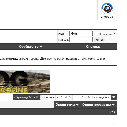
Имя
Запомнить?
Пароль
Сообщество
Справка
 темах ЗАПРЕЩАЕТСЯ! используйте другие ветки) Название темы желательно
Страница 5 из 18
«
Первая
<
3
4
5
6
7
15
>
Последняя
»
Опции темы
Опции просмотра
#
41