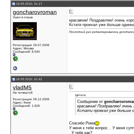
16.05.2010, 01:17
goncharovroman
Ушел в отрыв
красавчик! Поздравляю! очень хор
Кстати проехал уже больше одинна
Последний раз редактировалось goncharov
Регистрация: 29.07.2006
Адрес: Москва
Сообщений: 8,540
16.05.2010, 01:42
vladM5
На четвертой
Цитата:
Регистрация: 09.12.2006
Сообщение от
goncharovroma
Адрес: Киев
красавчик! Поздравляю! очень
Сообщений: 1,629
Кстати проехал уже больше о
Спасибо Рома
У меня к тебе вопрос... У меня су
. У тебя как?