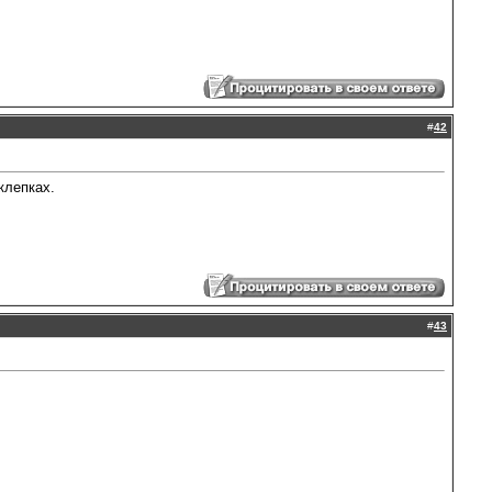
#
42
клепках.
#
43