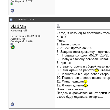
Сообщений: 1,782
15.05.2010, 23:58
vladM5
На четвертой
Сегодня наконец то поставили тор
Регистрация: 09.12.2006
в 20.00.
Адрес: Киев
Фото:
Сообщений: 1,629
1. Такие стояли
2. 315*28 против 348*36
3. Защита торм.диска+суппорт+пе
4. Площадь колодок М5Е34 315*28 
5. Правую сторону собрали+новая 
6. Крепеж...
7. Левая сторона в сборе+новая п
8. Саня Франц за работой
Обезжи
9. Полностью в сборе левая сторо
10. Полностью в сборе правая сто
11. Финал едишин
12. Финал едишин
Пока прикатываю...
Педаль информативная, от оригина
скоро буду отдавать токарю....