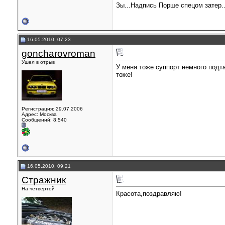
Зы...Надпись Порше спецом затер.
16.05.2010, 07:23
goncharovroman
Ушел в отрыв
У меня тоже суппорт немного подта
тоже!
Регистрация: 29.07.2006
Адрес: Москва
Сообщений: 8,540
16.05.2010, 09:21
Стражник
На четвертой
Красота,поздравляю!