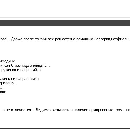
моза....Давже после токаря все решается с помощью болгарки,натфиля,ш
реходник
и Кая С разница очевидна...
пружинка и напрвляйка
ружинка и направляйка
ривание..
на
рона
ла не отличается....Видимо сказывается наличие армированых торм.шла