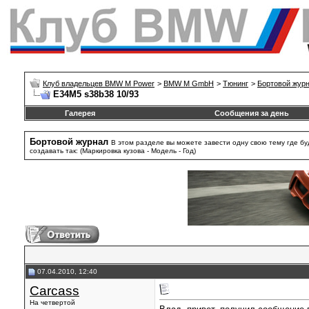
Клуб владельцев BMW M Power
>
BMW M GmbH
>
Тюнинг
>
Бортовой жур
E34M5 s38b38 10/93
Галерея
Сообщения за день
Бортовой журнал
В этом разделе вы можете завести одну свою тему где б
создавать так: (Маркировка кузова - Модель - Год)
07.04.2010, 12:40
Carcass
На четвертой