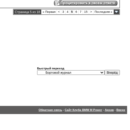
Страница 5 из 18
«
Первая
<
3
4
5
6
7
15
>
Последняя
»
Быстрый переход
Обратная связь
-
Сайт Клуба BMW M Power
-
Архив
-
Вверх