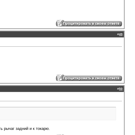
#
49
#
50
ь рычаг задний и к токарю.