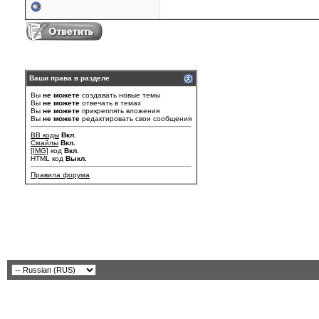
Ваши права в разделе
Вы
не можете
создавать новые темы
Вы
не можете
отвечать в темах
Вы
не можете
прикреплять вложения
Вы
не можете
редактировать свои сообщения
BB коды
Вкл.
Смайлы
Вкл.
[IMG]
код
Вкл.
HTML код
Выкл.
Правила форума