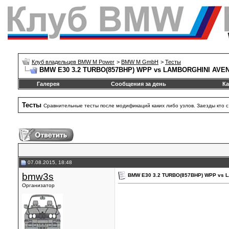
Клуб владельцев BMW M Power
>
BMW M GmbH
>
Тесты
BMW E30 3.2 TURBO(857BHP) WPP vs LAMBORGHINI AVE
Галерея
Сообщения за день
Ка
Тесты
Сравнительные тесты после модификаций каких либо узлов. Заезды кто с к
07.08.2015, 18:48
bmw3s
BMW E30 3.2 TURBO(857BHP) WPP vs 
Организатор