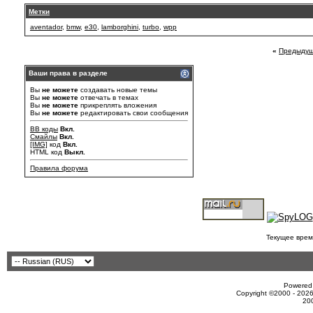
Метки
aventador
,
bmw
,
e30
,
lamborghini
,
turbo
,
wpp
«
Предыдущ
Ваши права в разделе
Вы
не можете
создавать новые темы
Вы
не можете
отвечать в темах
Вы
не можете
прикреплять вложения
Вы
не можете
редактировать свои сообщения
BB коды
Вкл.
Смайлы
Вкл.
[IMG]
код
Вкл.
HTML код
Выкл.
Правила форума
Текущее врем
Powered 
Copyright ©2000 - 2026
20