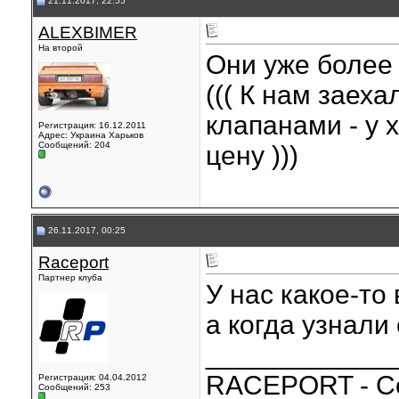
21.11.2017, 22:55
ALEXBIMER
На второй
Они уже более 
((( К нам заех
клапанами - у 
Регистрация: 16.12.2011
Адрес: Украина Харьков
Сообщений: 204
цену )))
26.11.2017, 00:25
Raceport
Партнер клуба
У нас какое-то
а когда узнали
____________
RACEPORT - С
Регистрация: 04.04.2012
Сообщений: 253