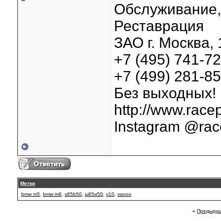
Обслуживание, 
Реставрация
ЗАО г. Москва, 
+7 (495) 741-7
+7 (499) 281-8
Без выходных!
http://www.racep
Instagram @rac
Метки
bmw m5
,
bmw m6
,
s85b50
,
ы85и50
,
v10
,
vanos
«
Предыдущ