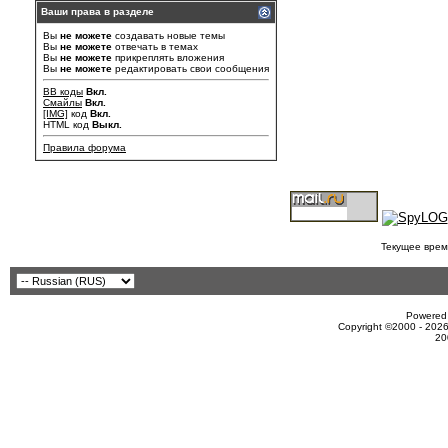
Ваши права в разделе
Вы
не можете
создавать новые темы
Вы
не можете
отвечать в темах
Вы
не можете
прикреплять вложения
Вы
не можете
редактировать свои сообщения
BB коды
Вкл.
Смайлы
Вкл.
[IMG]
код
Вкл.
HTML код
Выкл.
Правила форума
Текущее врем
Powered 
Copyright ©2000 - 2026
20