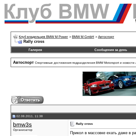
Клуб владельцев BMW M Power
>
BMW M GmbH
>
Автоспорт
Rally cross
Галерея
Сообщения за день
Автоспорт
Спортивные достижения подразделения BMW Motorsport и новости 
02.08.2011, 11:38
bmw3s
Rally cross
Организатор
Прикол в массовке ехать даже в р