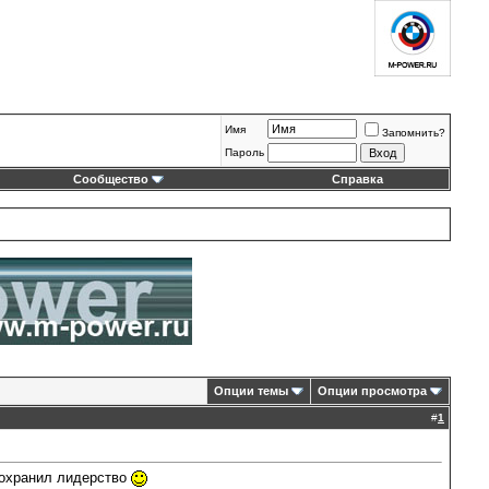
Имя
Запомнить?
Пароль
Сообщество
Справка
Опции темы
Опции просмотра
#
1
сохранил лидерство