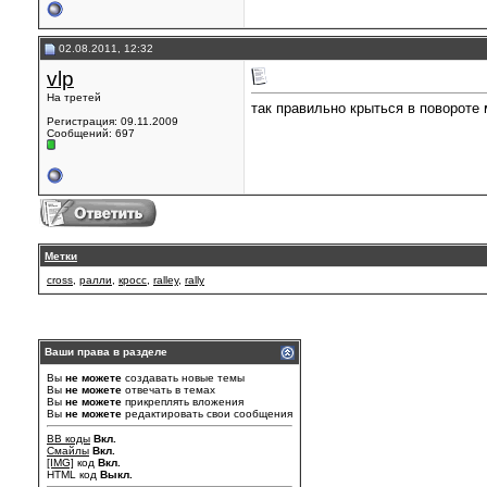
02.08.2011, 12:32
vlp
На третей
так правильно крыться в повороте
Регистрация: 09.11.2009
Сообщений: 697
Метки
cross
,
ралли
,
кросс
,
ralley
,
rally
Ваши права в разделе
Вы
не можете
создавать новые темы
Вы
не можете
отвечать в темах
Вы
не можете
прикреплять вложения
Вы
не можете
редактировать свои сообщения
BB коды
Вкл.
Смайлы
Вкл.
[IMG]
код
Вкл.
HTML код
Выкл.