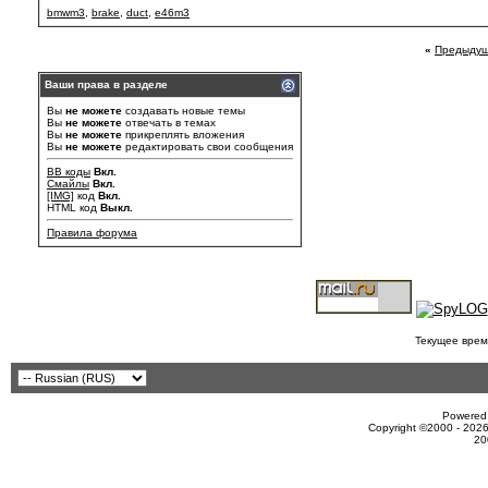
bmwm3
,
brake
,
duct
,
e46m3
«
Предыдущ
Ваши права в разделе
Вы
не можете
создавать новые темы
Вы
не можете
отвечать в темах
Вы
не можете
прикреплять вложения
Вы
не можете
редактировать свои сообщения
BB коды
Вкл.
Смайлы
Вкл.
[IMG]
код
Вкл.
HTML код
Выкл.
Правила форума
Текущее врем
Powered 
Copyright ©2000 - 2026
20