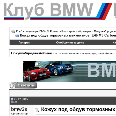
Клуб владельцев BMW M Power
>
Коммерческий раздел
>
Покупка/продаж
Кожух под обдув тормозных механизмов. E46 M3 Carbon.
Галерея
Сообщения за день
Ка
Покупка/продажа/обмен
Частные объявления о покупке/продаже/обмене - 
25.12.2015,
19:08
bmw3s
Кожух под обдув тормозных 
Организатор