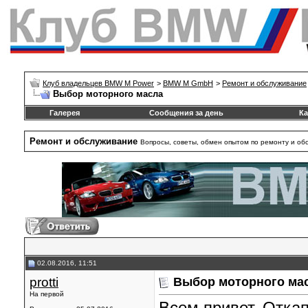
Клуб владельцев BMW M Power
>
BMW M GmbH
>
Ремонт и обслуживание
Выбор моторного масла
Галерея
Сообщения за день
Ка
Ремонт и обслуживание
Вопросы, советы, обмен опытом по ремонту и о
02.08.2016, 11:51
protti
Выбор моторного ма
На первой