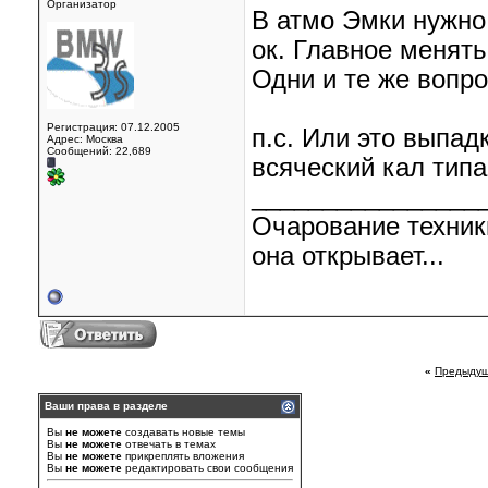
Организатор
В атмо Эмки нужно 
ок. Главное менять
Одни и те же вопро
Регистрация: 07.12.2005
п.с. Или это выпа
Адрес: Москва
Сообщений: 22,689
всяческий кал тип
________________
Очарование техник
она открывает...
«
Предыдущ
Ваши права в разделе
Вы
не можете
создавать новые темы
Вы
не можете
отвечать в темах
Вы
не можете
прикреплять вложения
Вы
не можете
редактировать свои сообщения