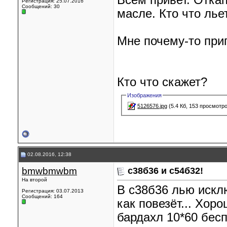
Всем привет. Отка
Регистрация: 25.07.2016
Сообщений: 30
масле. Кто что лье
Мне почему-то при
Кто что скажет?
Изображения
5126576.jpg
(5.4 Кб, 153 просмотр
02.08.2016, 12:38
bmwbmwbm
с38б36 и с54б32!
На второй
В с38б36 лью искл
Регистрация: 03.07.2013
Сообщений: 164
как повезёт... Хоро
бардахл 10*60 бесп