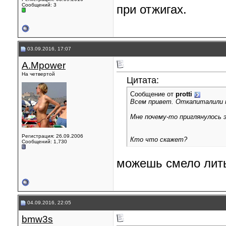
Сообщений: 3
при отжигах.
03.09.2016, 17:07
A.Mpower
На четвертой
Цитата:
Сообщение от
protti
Всем привет. Откапиталили 
Мне почему-то приглянулось 
Регистрация: 26.09.2006
Кто что скажет?
Сообщений: 1,730
можешь смело лит
04.09.2016, 22:05
bmw3s