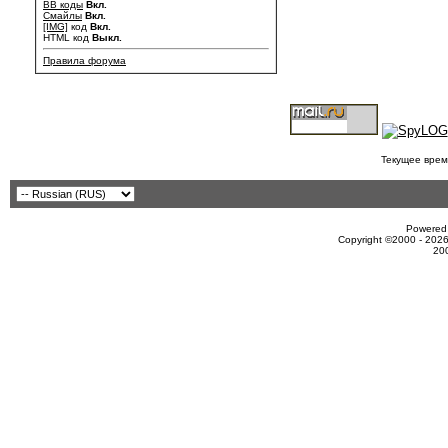
BB коды
Вкл.
Смайлы
Вкл.
[IMG]
код
Вкл.
HTML код
Выкл.
Правила форума
Текущее врем
Powered 
Copyright ©2000 - 2026
20