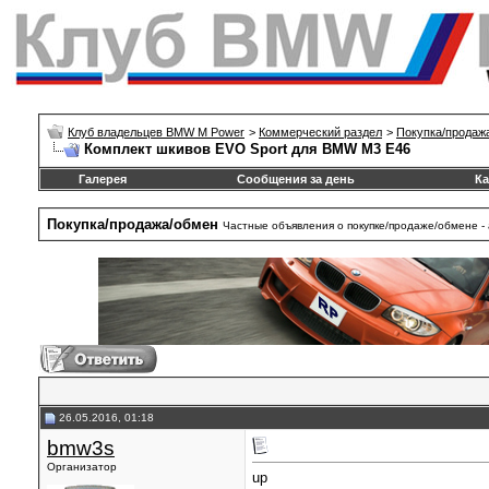
Клуб владельцев BMW M Power
>
Коммерческий раздел
>
Покупка/продаж
Комплект шкивов EVO Sport для BMW M3 E46
Галерея
Сообщения за день
Ка
Покупка/продажа/обмен
Частные объявления о покупке/продаже/обмене - 
26.05.2016, 01:18
bmw3s
Организатор
up