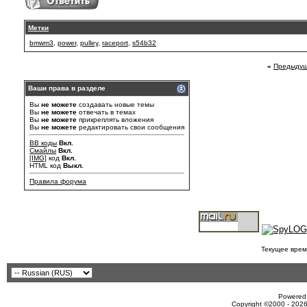
Метки
bmwm3
,
power
,
pulley
,
raceport
,
s54b32
«
Предыдущ
Ваши права в разделе
Вы
не можете
создавать новые темы
Вы
не можете
отвечать в темах
Вы
не можете
прикреплять вложения
Вы
не можете
редактировать свои сообщения
BB коды
Вкл.
Смайлы
Вкл.
[IMG]
код
Вкл.
HTML код
Выкл.
Правила форума
Текущее врем
Powered 
Copyright ©2000 - 2026