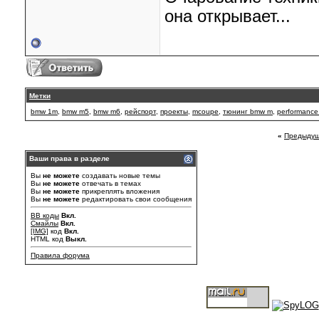
она открывает...
Метки
bmw 1m
,
bmw m5
,
bmw m6
,
рейспорт
,
проекты
,
mcoupe
,
тюнинг bmw m
,
performanc
«
Предыдущ
Ваши права в разделе
Вы
не можете
создавать новые темы
Вы
не можете
отвечать в темах
Вы
не можете
прикреплять вложения
Вы
не можете
редактировать свои сообщения
BB коды
Вкл.
Смайлы
Вкл.
[IMG]
код
Вкл.
HTML код
Выкл.
Правила форума