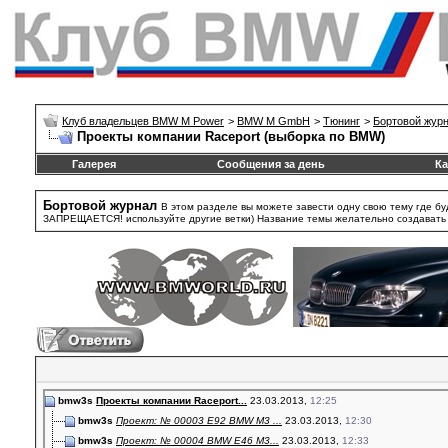
Клуб владельцев BMW M Power
>
BMW M GmbH
>
Тюнинг
>
Бортовой жур
Проекты компании Raceport (выборка по BMW)
Галерея
Сообщения за день
Ка
Бортовой журнал
В этом разделе вы можете завести одну свою тему где бу
ЗАПРЕЩАЕТСЯ! используйте другие ветки) Название темы желательно создавать та
bmw3s
Проекты компании Raceport...
23.03.2013,
12:25
bmw3s
Проект: № 00003 E92 BMW M3 ...
23.03.2013,
12:30
bmw3s
Проект: № 00004 BMW E46 M3...
23.03.2013,
12:33