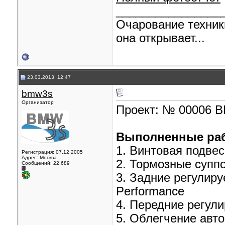
________________
Очарование техник
она открывает...
23.03.2013, 12:47
bmw3s
Организатор
Проект: № 00006 
Выполненные ра
1. Винтовая подвес
Регистрация: 07.12.2005
Адрес: Москва
2. Тормозные суппо
Сообщений: 22,689
3. Задние регулир
Performance
4. Передние регул
5. Облегчение авт