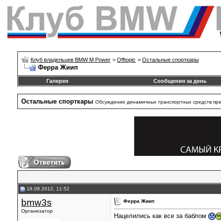
Клуб владельцев BMW M Power
>
Offtopic
>
Остальные спорткары
Ферра Жиип
Галерея
Сообщения за день
Остальные спорткары
Обсуждение динамичных транспортных средств пре
18.08.2012, 11:52
bmw3s
Ферра Жиип
Организатор
Нацелились как все за баблом