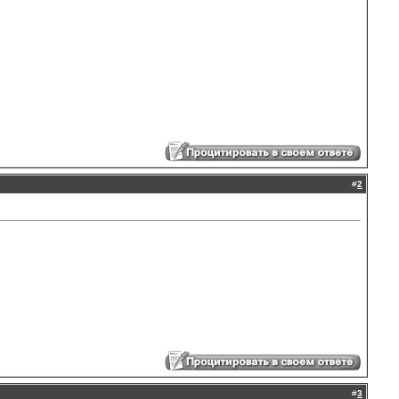
#
2
#
3