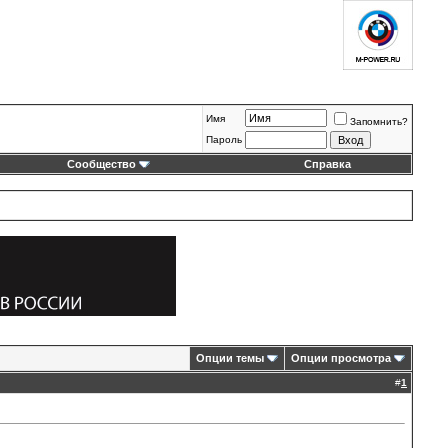
Имя
Запомнить?
Пароль
Сообщество
Справка
Опции темы
Опции просмотра
#
1