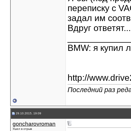
переписку с VA
задал им соот
Вдруг ответят...
____________
BMW: я купил л
http://www.drive
Последний раз реда
29.10.2015, 19:09
goncharovroman
Ушел в отрыв