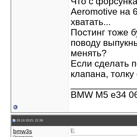
Что с форсунк
Aeromotive на 6
хватать...
Постинг тоже б
поводу выпукны
менять?
Если сделать п
клапана, толку
____________
BMW M5 e34 06
29.10.2015, 22:36
bmw3s
Организатор