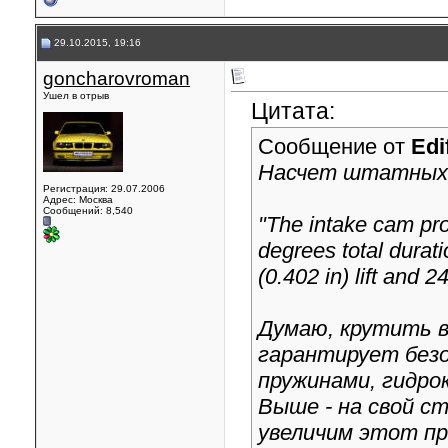
29.10.2015, 19:16
goncharovroman
Ушел в отрыв
Цитата:
Сообщение от
Edi
Насчет штатных р
Регистрация: 29.07.2006
Адрес: Москва
Сообщений: 8,540
"The intake cam prof
degrees total durat
(0.402 in) lift and 2
Думаю, крутить в
гарантирует без
пружинами, гидрок
Выше - на свой ст
увеличим этот пре