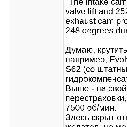
"The intake cam 
valve lift and 2
exhaust cam prof
248 degrees dura
Думаю, крутить
например, Evol
S62 (со штатн
гидрокомпенсат
Выше - на свой
перестраховки,
7500 об/мин.
Здесь скрыт от
желательно ме