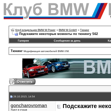
Клуб владельцев BMW M Power
>
BMW M GmbH
>
Тюнинг
Подскажите некоторые моменты по тюнингу S62
Галерея
Сообщения за день
Ка
Тюнинг
Модификация автомобилей BMW ///M.
26.10.2015, 14:54
goncharovroman
Подскажите нек
Ушел в отрыв