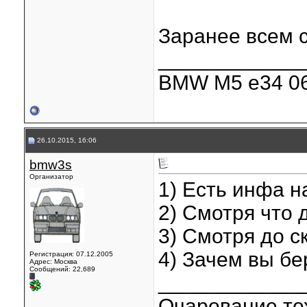
Заранее всем 
____________
BMW M5 e34 06
26.10.2015, 16:06
bmw3s
Организатор
1) Есть инфа н
2) Смотря что 
3) Смотря до с
4) Зачем вы б
Регистрация: 07.12.2005
Адрес: Москва
Сообщений: 22,689
____________
Очарование тех