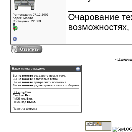
____________
Очарование тех
Регистрация: 07.12.2005
Адрес: Москва
Сообщений: 22,689
возможностях, 
«
Предыдущ
Ваши права в разделе
Вы
не можете
создавать новые темы
Вы
не можете
отвечать в темах
Вы
не можете
прикреплять вложения
Вы
не можете
редактировать свои сообщения
BB коды
Вкл.
Смайлы
Вкл.
[IMG]
код
Вкл.
HTML код
Выкл.
Правила форума