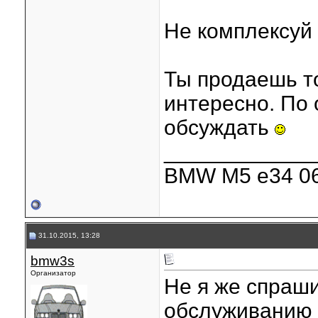
Не комплексуй
Ты продаешь то
интересно. По
обсуждать
____________
BMW M5 e34 06
31.10.2015, 13:28
bmw3s
Организатор
Не я же спраш
обслуживанию 