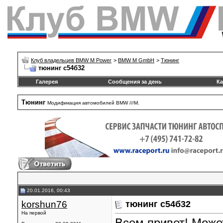
Клуб владельцев BMW M Power
>
BMW M GmbH
>
Тюнинг
тюнинг с54б32
Галерея
Сообщения за день
Ка
Тюнинг
Модификация автомобилей BMW ///M.
20.01.2016, 00:43
korshun76
тюнинг с54б32
На первой