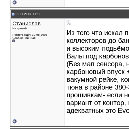
21.01.2016, 11:10
Станислав
На третей
Из того что искал 
Регистрация: 30.08.2006
Сообщений: 846
коллекторов до ба
и высоким подьёмо
Валы под карбонов
(Без мап сенсора, 
карбоновый впуск 
вакумной рейке, к
тюна в районе 380-
прошивкам- если н
вариант от контор,
адекватных это Evo