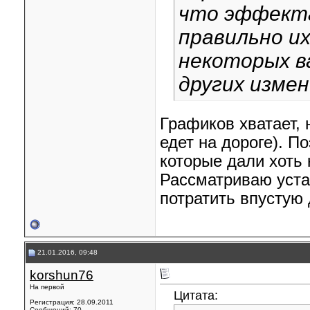
что эффекта
правильно и
некоторых в
других измен
Графиков хватает, 
едет на дороге). П
которые дали хоть
Рассматриваю устан
потратить впустую 
21.01.2016, 09:48
korshun76
На первой
Цитата:
Регистрация: 28.09.2011
Сообщений: 70