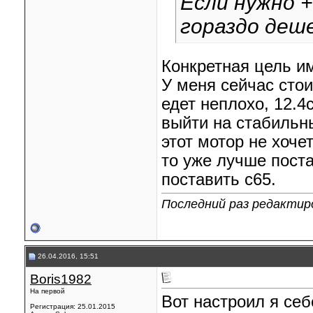
Если нужно +
гораздо деш
Конкретная цель им
У меня сейчас сто
едет неплохо, 12.4с
выйти на стабильны
этот мотор не хоче
то уже лучше поста
поставить с65.
Последний раз редактиро
26.04.2016, 15:51
Boris1982
На первой
Вот настроил я се
Регистрация: 25.01.2015