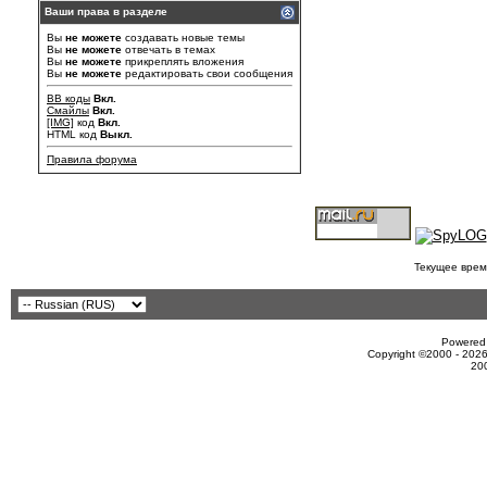
Ваши права в разделе
Вы
не можете
создавать новые темы
Вы
не можете
отвечать в темах
Вы
не можете
прикреплять вложения
Вы
не можете
редактировать свои сообщения
BB коды
Вкл.
Смайлы
Вкл.
[IMG]
код
Вкл.
HTML код
Выкл.
Правила форума
Текущее врем
Powered 
Copyright ©2000 - 2026
20