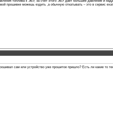
авления топлива к ЭБУ, за счет этого ЭБУ дает большее давление и надд
ой прошивке можешь ездить ,а обычную откатывать – это в сервис ехать
прошивал сам или устройство уже прошитое пришло? Есть ли какие то те