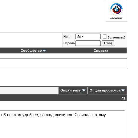
Имя
Запомнить?
Пароль
Сообщество
Справка
Опции темы
Опции просмотра
#
1
 обгон стал удобнее, расход снизился. Сначала к этому