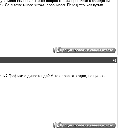
ув. Меня волновал также вопрос отката прошивки к заводской.
. Да я тоже много читал, сравнивал. Перед тем как купил.
#
4
сты? Графики с диностенда? А то слова это одно, но цифры