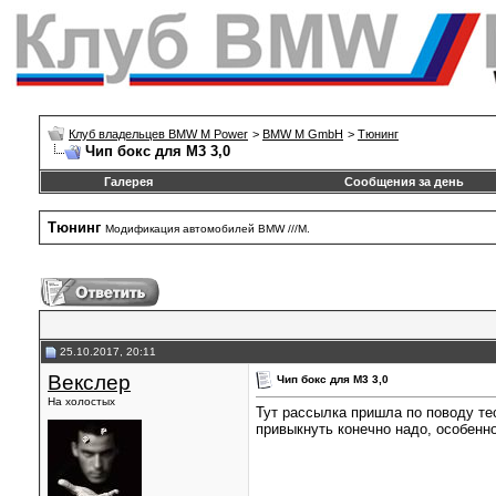
Клуб владельцев BMW M Power
>
BMW M GmbH
>
Тюнинг
Чип бокс для М3 3,0
Галерея
Сообщения за день
Тюнинг
Модификация автомобилей BMW ///M.
25.10.2017, 20:11
Векслер
Чип бокс для М3 3,0
На холостых
Тут рассылка пришла по поводу те
привыкнуть конечно надо, особенн