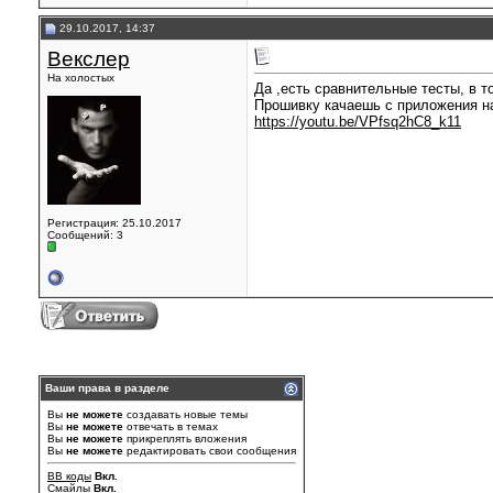
29.10.2017, 14:37
Векслер
На холостых
Да ,есть сравнительные тесты, в т
Прошивку качаешь с приложения на 
https://youtu.be/VPfsq2hC8_k11
Регистрация: 25.10.2017
Сообщений: 3
Ваши права в разделе
Вы
не можете
создавать новые темы
Вы
не можете
отвечать в темах
Вы
не можете
прикреплять вложения
Вы
не можете
редактировать свои сообщения
BB коды
Вкл.
Смайлы
Вкл.