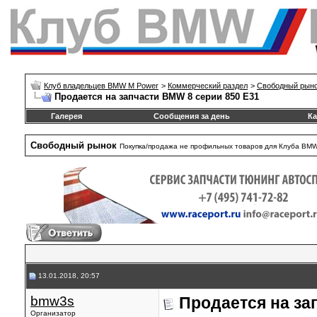
Клуб владельцев BMW M Power
>
Коммерческий раздел
>
Свободный рын
Продается на запчасти BMW 8 серии 850 E31
Галерея
Сообщения за день
Ка
Свободный рынок
Покупка/продажа не профильных товаров для Клуба BM
13.01.2018, 20:57
bmw3s
Продается на за
Организатор