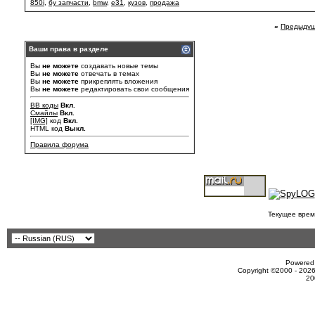
850i
,
бу запчасти
,
bmw
,
e31
,
кузов
,
продажа
«
Предыдущ
Ваши права в разделе
Вы
не можете
создавать новые темы
Вы
не можете
отвечать в темах
Вы
не можете
прикреплять вложения
Вы
не можете
редактировать свои сообщения
BB коды
Вкл.
Смайлы
Вкл.
[IMG]
код
Вкл.
HTML код
Выкл.
Правила форума
Текущее врем
Powered 
Copyright ©2000 - 2026
20