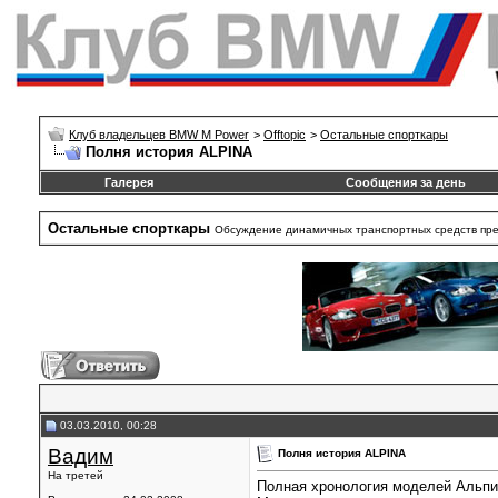
Клуб владельцев BMW M Power
>
Offtopic
>
Остальные спорткары
Полня история ALPINA
Галерея
Сообщения за день
Остальные спорткары
Обсуждение динамичных транспортных средств пре
03.03.2010, 00:28
Вадим
Полня история ALPINA
На третей
Полная хронология моделей Альпи