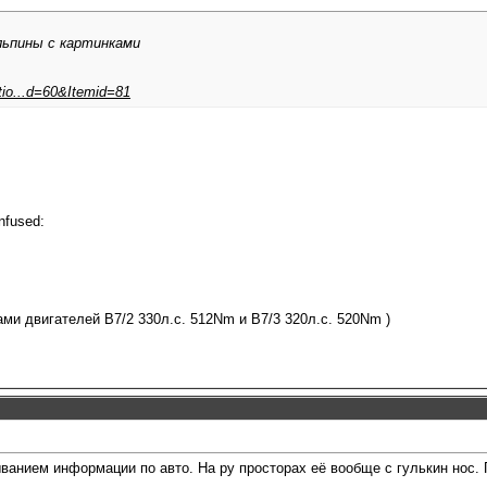
льпины с картинками
ptio...d=60&Itemid=81
nfused:
пами двигателей В7/2 330л.с. 512Nm и В7/3 320л.с. 520Nm )
ванием информации по авто. На ру просторах её вообще с гулькин нос. 