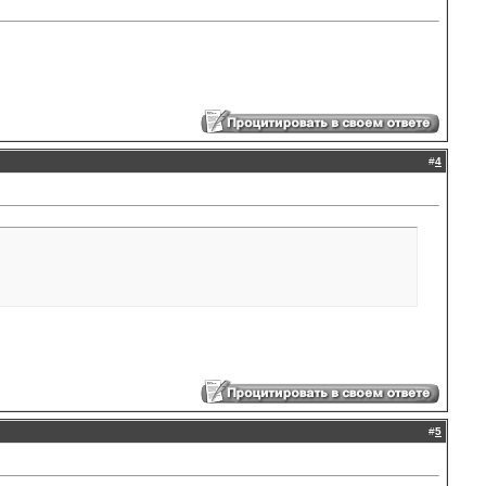
#
4
#
5