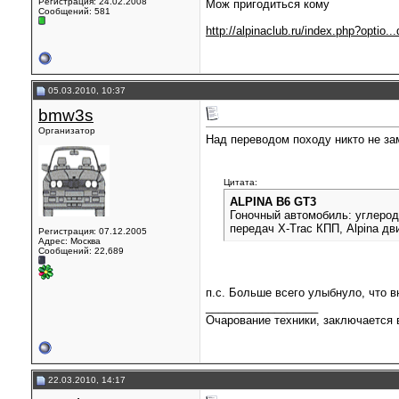
Регистрация: 24.02.2008
Мож пригодиться кому
Сообщений: 581
http://alpinaclub.ru/index.php?optio.
05.03.2010, 10:37
bmw3s
Организатор
Над переводом походу никто не за
Цитата:
ALPINA B6 GT3
Гоночный автомобиль: углерод
передач X-Trac КПП, Alpina дви
Регистрация: 07.12.2005
Адрес: Москва
Сообщений: 22,689
п.с. Больше всего улыбнуло, что 
__________________
Очарование техники, заключается в
22.03.2010, 14:17