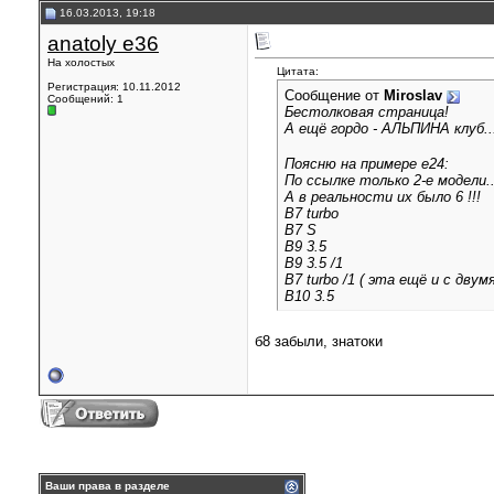
16.03.2013, 19:18
anatoly e36
На холостых
Цитата:
Регистрация: 10.11.2012
Сообщение от
Miroslav
Сообщений: 1
Бестолковая страница!
А ещё гордо - АЛЬПИНА клуб.
Поясню на примере е24:
По ссылке только 2-е модели..
А в реальности их было 6 !!!
B7 turbo
B7 S
B9 3.5
B9 3.5 /1
B7 turbo /1 ( эта ещё и с дву
B10 3.5
б8 забыли, знатоки
Ваши права в разделе