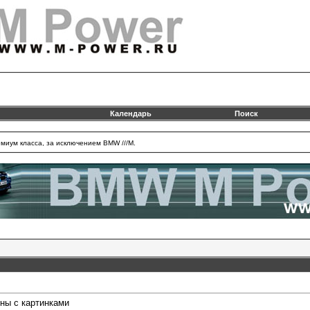
Календарь
Поиск
миум класса, за исключением BMW ///M.
ны с картинками