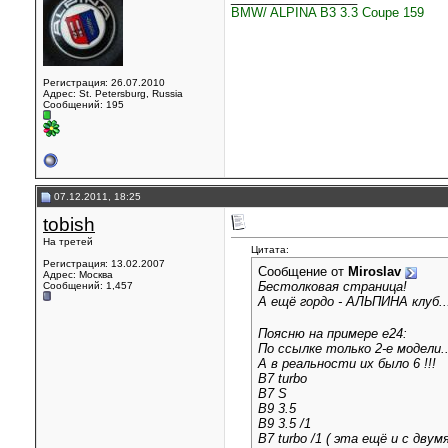
BMW/ ALPINA B3 3.3 Coupe 159
Регистрация: 26.07.2010
Адрес: St. Petersburg, Russia
Сообщений: 195
07.12.2011, 18:25
tobish
На третей
Цитата:
Регистрация: 13.02.2007
Сообщение от
Miroslav
Адрес: Москва
Бестолковая страница!
Сообщений: 1,457
А ещё гордо - АЛЬПИНА клуб.
Поясню на примере е24:
По ссылке только 2-е модели..
А в реальности их было 6 !!!
B7 turbo
B7 S
B9 3.5
B9 3.5 /1
B7 turbo /1 ( эта ещё и с дву