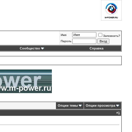
Имя
Запомнить?
Пароль
Сообщество
Справка
Опции темы
Опции просмотра
#
1