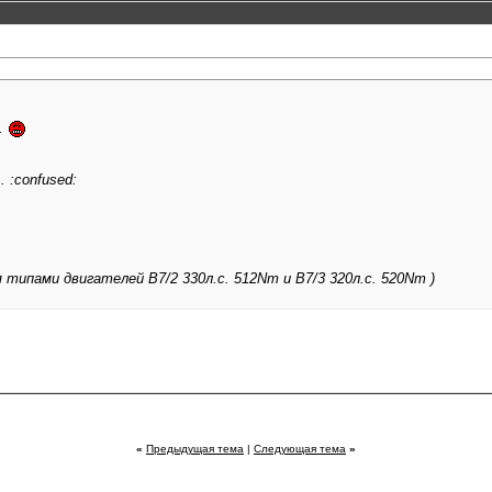
..
. :confused:
мя типами двигателей В7/2 330л.с. 512Nm и В7/3 320л.с. 520Nm )
«
Предыдущая тема
|
Следующая тема
»