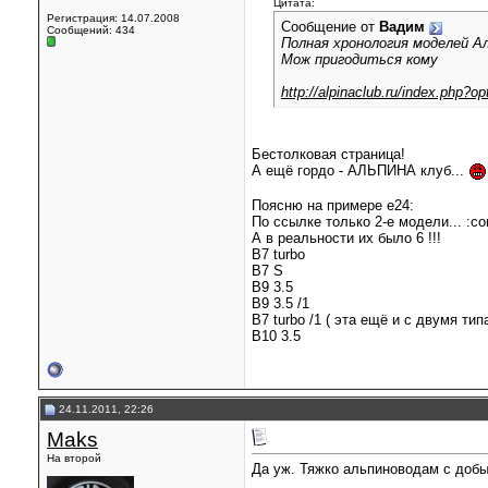
Цитата:
Регистрация: 14.07.2008
Сообщение от
Вадим
Сообщений: 434
Полная хронология моделей А
Мож пригодиться кому
http://alpinaclub.ru/index.php?o
Бестолковая страница!
А ещё гордо - АЛЬПИНА клуб...
Поясню на примере е24:
По ссылке только 2-е модели... :co
А в реальности их было 6 !!!
B7 turbo
B7 S
B9 3.5
B9 3.5 /1
B7 turbo /1 ( эта ещё и с двумя ти
B10 3.5
24.11.2011, 22:26
Maks
На второй
Да уж. Тяжко альпиноводам с добы
__________________