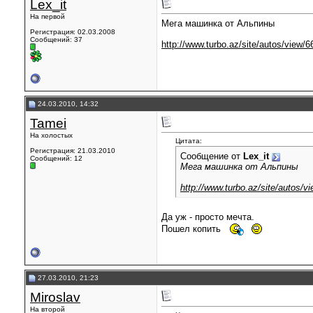
Lex_it
На первой
Мега машинка от Альпины
Регистрация: 02.03.2008
Сообщений: 37
http://www.turbo.az/site/autos/view/
24.03.2010, 14:32
Tamei
На холостых
Цитата:
Регистрация: 21.03.2010
Сообщение от
Lex_it
Сообщений: 12
Мега машинка от Альпины
http://www.turbo.az/site/autos/v
Да уж - просто мечта.
Пошел копить
27.03.2010, 21:23
Miroslav
На второй