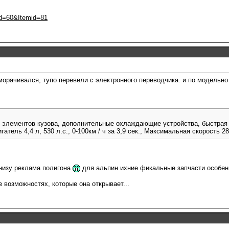
..d=60&Itemid=81
морачивался, тупо перевели с электронного переводчика. и по модельно
 элементов кузова, дополнительные охлаждающие устройства, быстрая с
гатель 4,4 л, 530 л.с., 0-100км / ч за 3,9 сек., Максимальная скорость 28
внизу реклама полигона
для альпин ихние фикальные запчасти особе
 возможностях, которые она открывает...