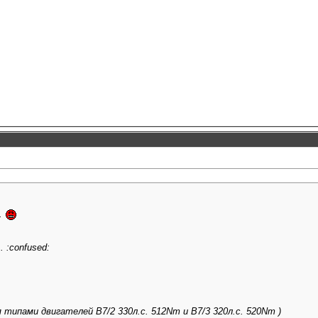
..
. :confused:
мя типами двигателей В7/2 330л.с. 512Nm и В7/3 320л.с. 520Nm )