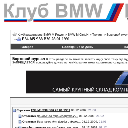
Клуб владельцев BMW M Power
>
BMW M GmbH
>
Тюнинг
>
Бортовой жур
E34 M5 S38 B36 28.01.1991
Галерея
Сообщения за день
Ка
Бортовой журнал
В этом разделе вы можете завести одну свою тему где бу
ЗАПРЕЩАЕТСЯ! используйте другие ветки) Название темы желательно создавать та
Стражник
E34 M5 S38 B36 28.01.1991
08.12.2009,
21:00
Стражник
Данные по транспортному...
08.12.2009,
21:02
Стражник
Вот тема для флуда и фото...
08.12.2009,
21:03
goncharovroman
жесть:( жаль, что так...
09.12.2009,
09:12