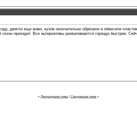
 ходу, двигло еще живо, кузов окончательно обрезали и обвесили пласт
сезон проездит. Все аьтернативы разваливаются гораздо быстрее. Сейч
«
Предыдущая тема
|
Следующая тема
»