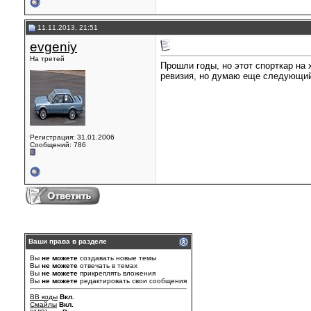
11.11.2013, 21:51
evgeniy
На третей
Прошли годы, но этот спорткар на
ревизия, но думаю еще следующий 
Регистрация: 31.01.2006
Сообщений: 786
Ваши права в разделе
Вы
не можете
создавать новые темы
Вы
не можете
отвечать в темах
Вы
не можете
прикреплять вложения
Вы
не можете
редактировать свои сообщения
BB коды
Вкл.
Смайлы
Вкл.