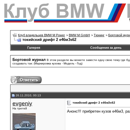
Клуб владельцев BMW M Power
>
BMW M GmbH
>
Тюнинг
>
Бортовой жур
токийский дрифт 2 е46м3s62
Галерея
Сообщения за день
Бортовой журнал
В этом разделе вы можете завести одну свою тему где б
создавать так: (Маркировка кузова - Модель - Год)
26.11.2010, 00:13
evgeniy
токийский дрифт 2 е46м3s62
На третей
Анонс!!! прибретен кузов е46м3, р