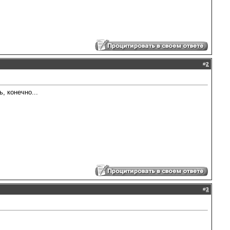
#
2
, конечно...
#
3