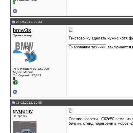
29.09.2011, 00:33
bmw3s
Организатор
Текстовочку зделать нужно хотя фо
__________________
Очарование техники, заключается в
Регистрация: 07.12.2005
Адрес: Москва
Сообщений: 22,689
13.02.2012, 10:55
evgeniy
На третей
Свежие новости - С62б50 вемс, из 
бензин, стенд перегрели в мороз -2