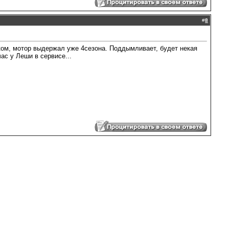
#
8
иком, мотор выдержал уже 4сезона. Поддымливает, будет некая
ас у Леши в сервисе...