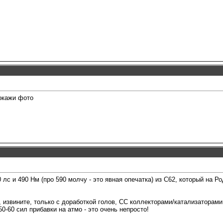
окажи фото
 лс и 490 Нм (про 590 молчу - это явная опечатка) из С62, который на 
, извините, только с доработкой голов, СС коллекторами/катализаторам
50-60 сил прибавки на атмо - это очень непросто!