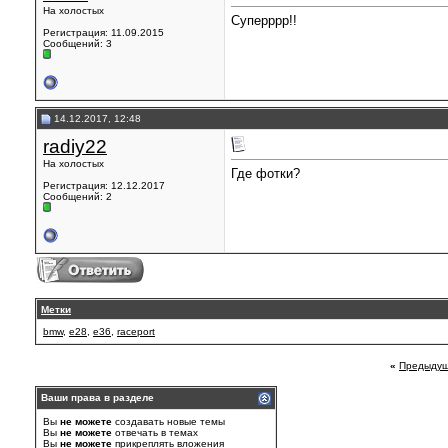
На холостых
Суперррр!!
Регистрация: 11.09.2015
Сообщений: 3
14.12.2017, 12:48
radiy22
На холостых
Где фотки?
Регистрация: 12.12.2017
Сообщений: 2
Метки
bmw
,
e28
,
e36
,
raceport
«
Предыдущ
Ваши права в разделе
Вы
не можете
создавать новые темы
Вы
не можете
отвечать в темах
Вы
не можете
прикреплять вложения