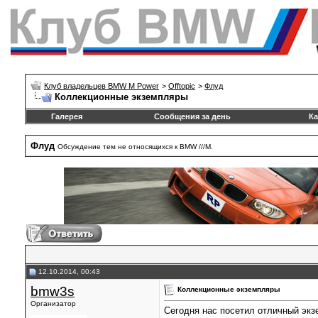
Клуб владельцев BMW M Power
>
Offtopic
>
Флуд
Коллекционные экземпляры
Галерея
Сообщения за день
Ка
Флуд
Обсуждение тем не относящихся к BMW ///М.
12.10.2014, 00:43
bmw3s
Коллекционные экземпляры
Организатор
Сегодня нас посетил отличный эк