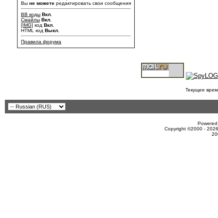
Вы
не можете
редактировать свои сообщения
BB коды
Вкл.
Смайлы
Вкл.
[IMG]
код
Вкл.
HTML код
Выкл.
Правила форума
Текущее врем
Powered 
Copyright ©2000 - 2026
20