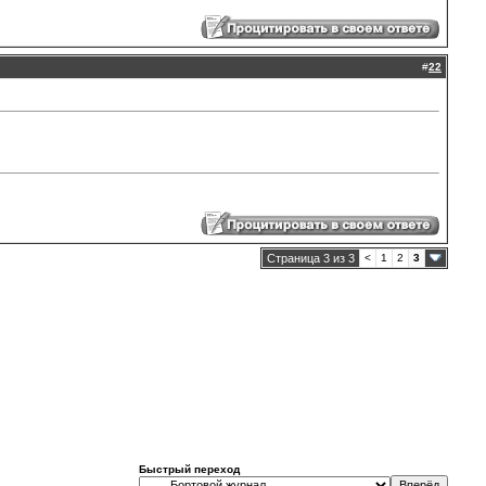
#
22
Страница 3 из 3
<
1
2
3
Быстрый переход