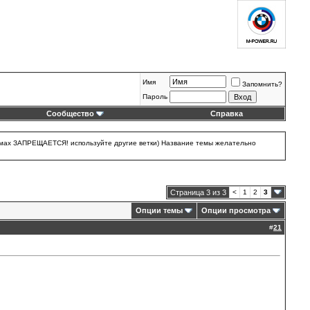
Имя
Запомнить?
Пароль
Сообщество
Справка
 темах ЗАПРЕЩАЕТСЯ! используйте другие ветки) Название темы желательно
Страница 3 из 3
<
1
2
3
Опции темы
Опции просмотра
#
21