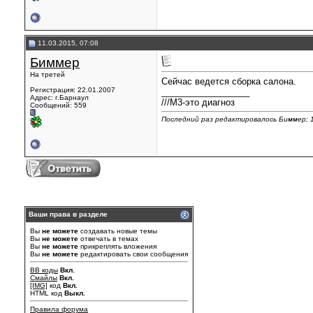
11.03.2015, 07:08
Биммер
На третей
Сейчас ведется сборка салона.
Регистрация: 22.01.2007
__________________
Адрес: г.Барнаул
///М3-это диагноз
Сообщений: 559
Последний раз редактировалось Биммер; 1
Ваши права в разделе
Вы
не можете
создавать новые темы
Вы
не можете
отвечать в темах
Вы
не можете
прикреплять вложения
Вы
не можете
редактировать свои сообщения
BB коды
Вкл.
Смайлы
Вкл.
[IMG]
код
Вкл.
HTML код
Выкл.
Правила форума