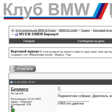
Клуб владельцев BMW M Power
>
BMW M GmbH
>
Тюнинг
>
Бортовой жур
М3 Е36 S50B30 Барнаул/
Галерея
Сообщения за день
Бортовой журнал
В этом разделе вы можете завести одну свою тему где б
создавать так: (Маркировка кузова - Модель - Год)
11.03.2015, 07:07
Биммер
На третей
Подкапотное собрано. Двигатель з
Регистрация: 22.01.2007
__________________
Адрес: г.Барнаул
///М3-это диагноз
Сообщений: 559