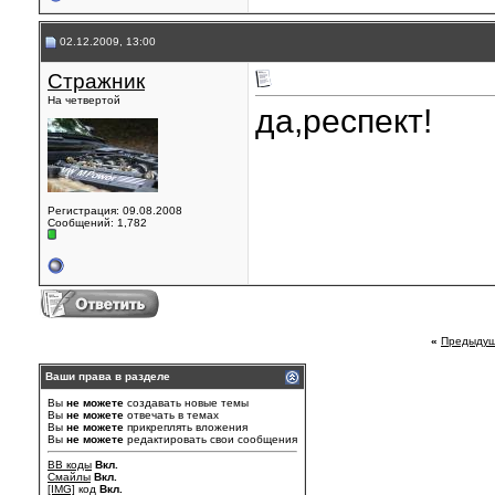
02.12.2009, 13:00
Стражник
На четвертой
да,респект!
Регистрация: 09.08.2008
Сообщений: 1,782
«
Предыдущ
Ваши права в разделе
Вы
не можете
создавать новые темы
Вы
не можете
отвечать в темах
Вы
не можете
прикреплять вложения
Вы
не можете
редактировать свои сообщения
BB коды
Вкл.
Смайлы
Вкл.
[IMG]
код
Вкл.