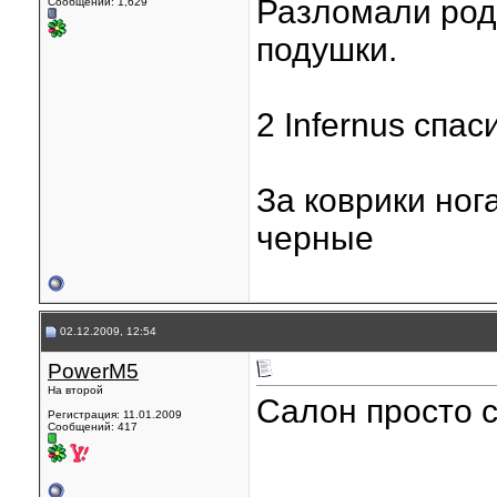
Разломали род
Сообщений: 1,629
подушки.
2 Infernus спас
За коврики ног
черные
02.12.2009, 12:54
PowerM5
На второй
Салон просто с
Регистрация: 11.01.2009
Сообщений: 417