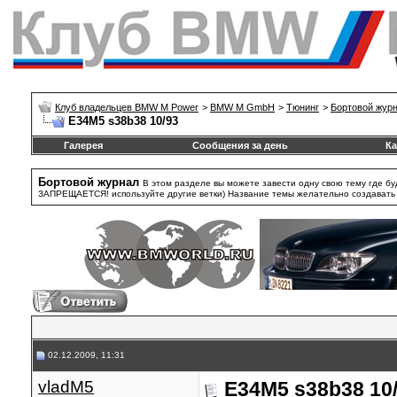
Клуб владельцев BMW M Power
>
BMW M GmbH
>
Тюнинг
>
Бортовой жур
E34M5 s38b38 10/93
Галерея
Сообщения за день
Ка
Бортовой журнал
В этом разделе вы можете завести одну свою тему где бу
ЗАПРЕЩАЕТСЯ! используйте другие ветки) Название темы желательно создавать та
02.12.2009, 11:31
vladM5
E34M5 s38b38 10