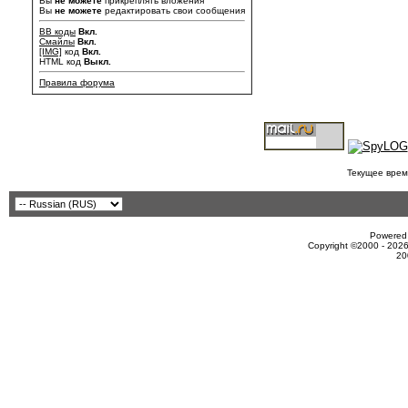
Вы
не можете
прикреплять вложения
Вы
не можете
редактировать свои сообщения
BB коды
Вкл.
Смайлы
Вкл.
[IMG]
код
Вкл.
HTML код
Выкл.
Правила форума
Текущее врем
Powered 
Copyright ©2000 - 2026
20