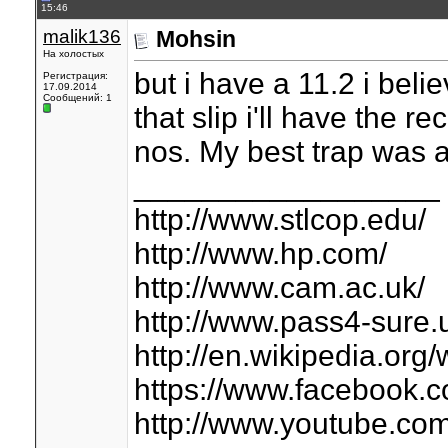
15:46
malik136
Mohsin
На холостых
but i have a 11.2 i believe
Регистрация:
17.09.2014
Сообщений: 1
that slip i'll have the r
nos. My best trap was a
__________________
http://www.stlcop.edu/
http://www.hp.com/
http://www.cam.ac.uk/
http://www.pass4-sur
http://en.wikipedia.org
https://www.facebook.
http://www.youtube.co