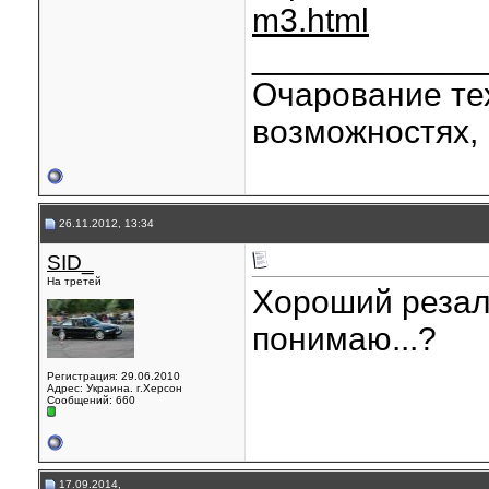
m3.html
____________
Очарование тех
возможностях, 
26.11.2012, 13:34
SID_
На третей
Хороший резалт
понимаю...?
Регистрация: 29.06.2010
Адрес: Украина. г.Херсон
Сообщений: 660
17.09.2014,