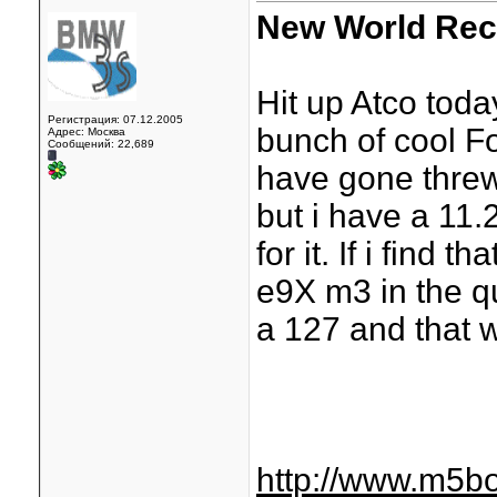
New World Reco
Hit up Atco tod
Регистрация: 07.12.2005
bunch of cool Fo
Адрес: Москва
Сообщений: 22,689
have gone threw 
but i have a 11.2
for it. If i find t
e9X m3 in the q
a 127 and that w
http://www.m5bo