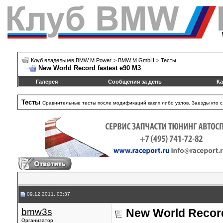
Клуб владельцев BMW M Power
>
BMW M GmbH
>
Тесты
New World Record fastest e90 M3
Галерея
Сообщения за день
Ка
Тесты
Сравнительные тесты после модификаций каких либо узлов. Заезды кто с к
09.12.2011, 03:37
bmw3s
New World Record
Организатор