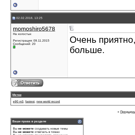
02.02.2016, 13:25
momoshiro5678
На холостых
Очень приятно,
Регистрация: 09.11.2015
Сообщений: 20
больше.
sbobet online
Метки
e90 m3
,
fastest
,
new world record
«
Предыдущ
Ваши права в разделе
Вы
не можете
создавать новые темы
Вы
не можете
отвечать в темах