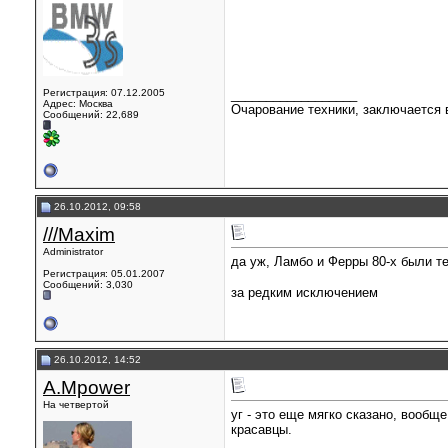
Регистрация: 07.12.2005
__________________
Адрес: Москва
Очарование техники, заключается в
Сообщений: 22,689
26.10.2012, 09:58
///Maxim
Administrator
да уж, Ламбо и Ферры 80-х были 
Регистрация: 05.01.2007
Сообщений: 3,030
за редким исключением
26.10.2012, 14:52
A.Mpower
На четвертой
уг - это еще мягко сказано, вообще
красавцы.