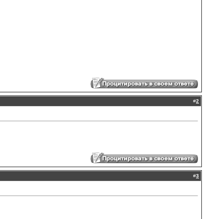
#
2
#
3