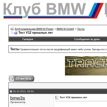
Клуб владельцев BMW M Power
>
BMW M GmbH
>
Тесты
Тест V12 прошлых лет
Галерея
Сообщения за день
Тесты
Сравнительные тесты после модификаций каких либо узлов. Заезды кто с к
26.10.2012, 09:54
bmw3s
Тест V12 прошлых лет
Организатор