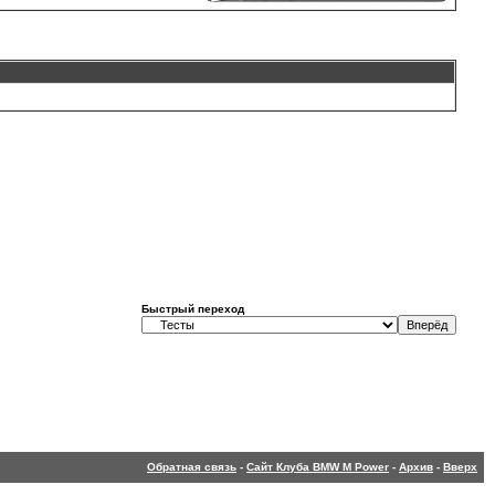
Быстрый переход
Обратная связь
-
Сайт Клуба BMW M Power
-
Архив
-
Вверх