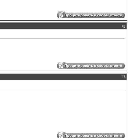
#
6
#
7