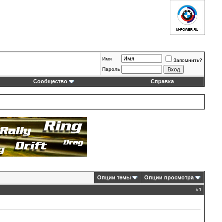
Имя
Запомнить?
Пароль
Сообщество
Справка
Опции темы
Опции просмотра
#
1