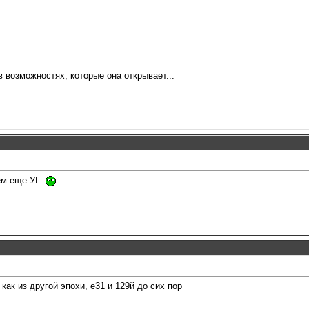
 возможностях, которые она открывает...
тем еще УГ
 как из другой эпохи, е31 и 129й до сих пор