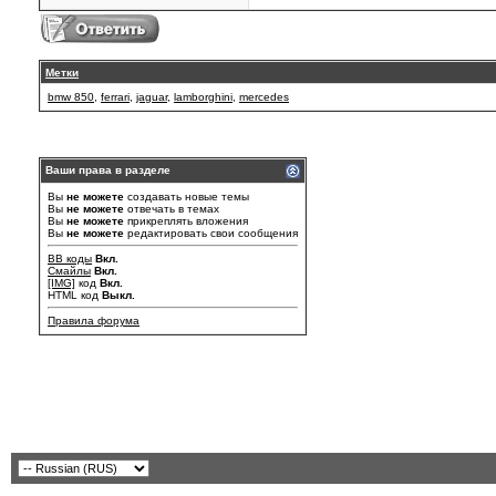
Метки
bmw 850
,
ferrari
,
jaguar
,
lamborghini
,
mercedes
Ваши права в разделе
Вы
не можете
создавать новые темы
Вы
не можете
отвечать в темах
Вы
не можете
прикреплять вложения
Вы
не можете
редактировать свои сообщения
BB коды
Вкл.
Смайлы
Вкл.
[IMG]
код
Вкл.
HTML код
Выкл.
Правила форума