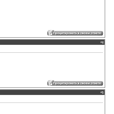
#
4
#
5