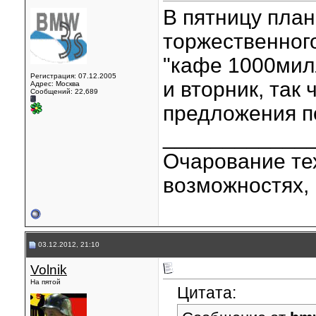
В пятницу план
торжественного
"кафе 1000мил
Регистрация: 07.12.2005
и вторник, так 
Адрес: Москва
Сообщений: 22,689
предложения по
____________
Очарование тех
возможностях, 
03.12.2012, 21:10
Volnik
На пятой
Цитата: